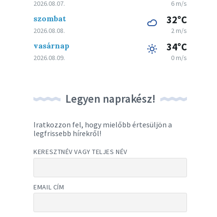
2026.08.07.
6 m/s
szombat
32°C
2026.08.08.
2 m/s
vasárnap
34°C
2026.08.09.
0 m/s
Legyen naprakész!
Iratkozzon fel, hogy mielőbb értesüljön a
legfrissebb hírekről!
KERESZTNÉV VAGY TELJES NÉV
EMAIL CÍM