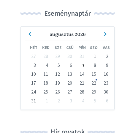
Eseménynaptár
Previous
Next
augusztus
2026
Month
Month
HÉT
KED
SZE
CSÜ
PÉN
SZO
VAS
Skip
27
28
29
30
31
1
2
calendar
days
3
4
5
6
7
8
9
10
11
12
13
14
15
16
17
18
19
20
21
22
23
24
25
26
27
28
29
30
31
1
2
3
4
5
6
Vissza
a
naptári
napokhoz
Hír rovatok