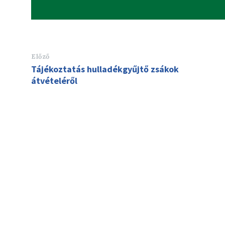
Előző
Tájékoztatás hulladékgyűjtő zsákok
átvételéről