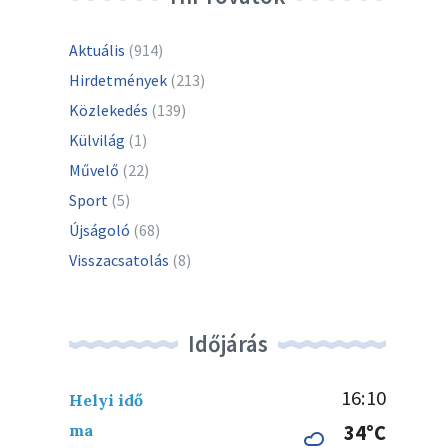
Aktuális
(914)
Hirdetmények
(213)
Közlekedés
(139)
Külvilág
(1)
Művelő
(22)
Sport
(5)
Újságoló
(68)
Visszacsatolás
(8)
Időjárás
16:10
Helyi idő
ma
34°C