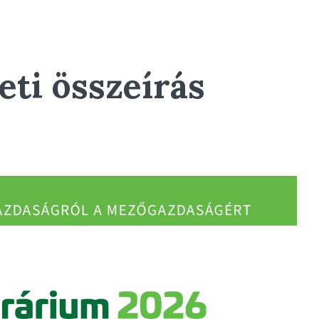
–
ti összeírás