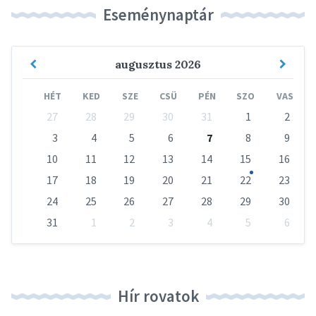
Eseménynaptár
Previous
Next
augusztus
2026
Month
Mont
HÉT
KED
SZE
CSÜ
PÉN
SZO
VAS
Skip
27
28
29
30
31
1
2
calendar
days
3
4
5
6
7
8
9
10
11
12
13
14
15
16
17
18
19
20
21
22
23
24
25
26
27
28
29
30
31
1
2
3
4
5
6
Vissza
a
naptári
napokhoz
Hír rovatok