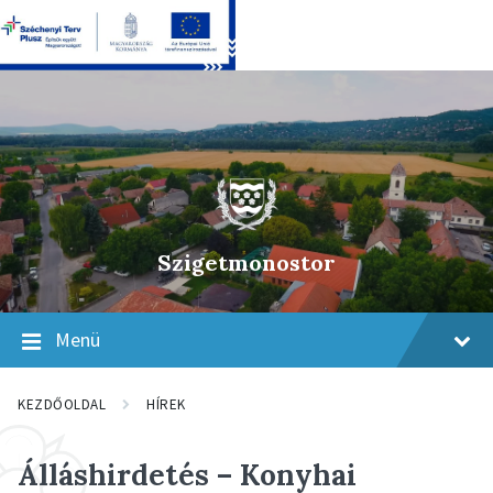
Skip
Skip
Skip
to
to
to
content
main
footer
navigation
Szigetmonostor
Menü
KEZDŐOLDAL
HÍREK
Álláshirdetés – Konyhai