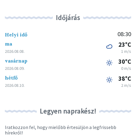
Időjárás
08:30
Helyi idő
ma
23°C
2026.08.08.
1 m/s
vasárnap
30°C
2026.08.09.
0 m/s
hétfő
38°C
2026.08.10.
2 m/s
Legyen naprakész!
Iratkozzon fel, hogy mielőbb értesüljön a legfrissebb
hírekről!