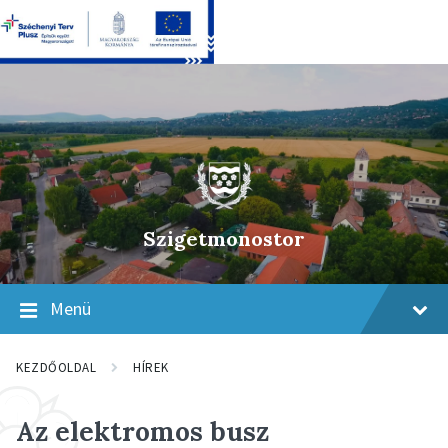
Skip
Skip
Skip
to
to
to
content
main
footer
navigation
Szigetmonostor
Menü
KEZDŐOLDAL
HÍREK
Az elektromos busz