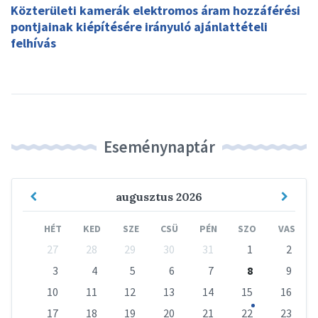
Közterületi kamerák elektromos áram hozzáférési
pontjainak kiépítésére irányuló ajánlattételi
felhívás
Eseménynaptár
Previous
Next
augusztus
2026
Month
Mont
HÉT
KED
SZE
CSÜ
PÉN
SZO
VAS
Skip
27
28
29
30
31
1
2
calendar
days
3
4
5
6
7
8
9
10
11
12
13
14
15
16
17
18
19
20
21
22
23