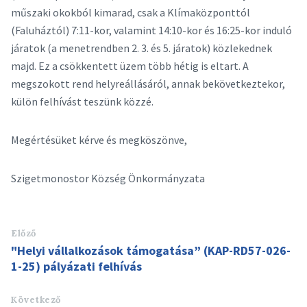
műszaki okokból kimarad, csak a Klímaközponttól
(Faluháztól) 7:11-kor, valamint 14:10-kor és 16:25-kor induló
járatok (a menetrendben 2. 3. és 5. járatok) közlekednek
majd. Ez a csökkentett üzem több hétig is eltart. A
megszokott rend helyreállásáról, annak bekövetkeztekor,
külön felhívást teszünk közzé.
Megértésüket kérve és megköszönve,
Szigetmonostor Község Önkormányzata
Előző
"Helyi vállalkozások támogatása” (KAP-RD57-026-
1-25) pályázati felhívás
Következő