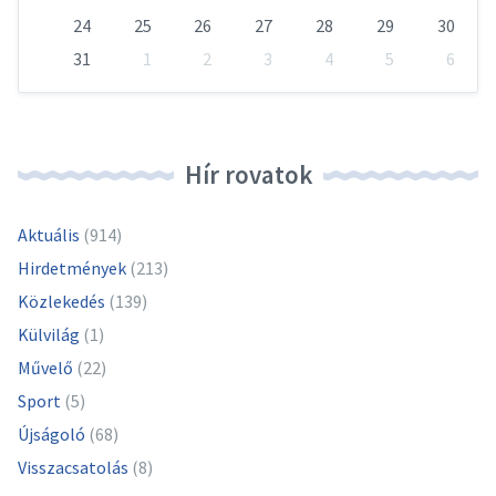
24
25
26
27
28
29
30
31
1
2
3
4
5
6
Vissza
a
naptári
napokhoz
Hír rovatok
Aktuális
(914)
Hirdetmények
(213)
Közlekedés
(139)
Külvilág
(1)
Művelő
(22)
Sport
(5)
Újságoló
(68)
Visszacsatolás
(8)