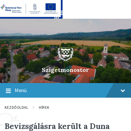
Skip
Skip
Skip
to
to
to
content
main
footer
navigation
Szigetmonostor
Menü
KEZDŐOLDAL
HÍREK
Bevizsgálásra került a Duna