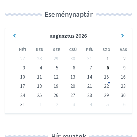
Eseménynaptár
Previous
Next
augusztus
2026
Month
Mont
HÉT
KED
SZE
CSÜ
PÉN
SZO
VAS
Skip
27
28
29
30
31
1
2
calendar
days
3
4
5
6
7
8
9
10
11
12
13
14
15
16
17
18
19
20
21
22
23
24
25
26
27
28
29
30
31
1
2
3
4
5
6
Vissza
a
naptári
napokhoz
Hír rovatok