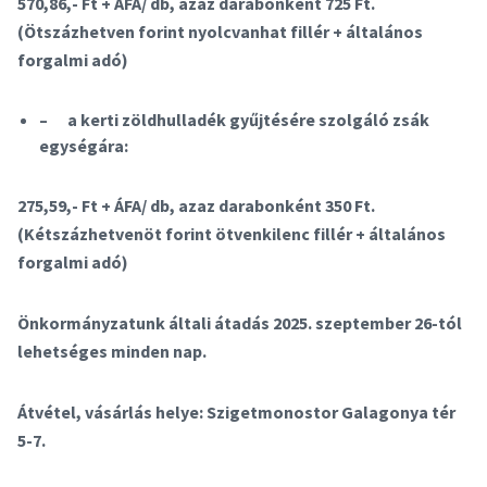
570,86,- Ft + ÁFA/ db, azaz darabonként 725 Ft.
(Ötszázhetven forint nyolcvanhat fillér + általános
forgalmi adó
)
–
a kerti zöldhulladék gyűjtésére szolgáló zsák
egységára:
275,59,- Ft + ÁFA/ db, azaz darabonként 350 Ft.
(Kétszázhetvenöt forint ötvenkilenc fillér + általános
forgalmi adó
)
Önkormányzatunk általi átadás 2025. szeptember 26-tól
lehetséges minden nap.
Átvétel, vásárlás helye: Szigetmonostor Galagonya tér
5-7.