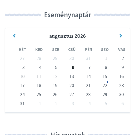
Eseménynaptár
Previous
Next
augusztus
2026
Month
Mont
HÉT
KED
SZE
CSÜ
PÉN
SZO
VAS
Skip
27
28
29
30
31
1
2
calendar
days
3
4
5
6
7
8
9
10
11
12
13
14
15
16
17
18
19
20
21
22
23
24
25
26
27
28
29
30
31
1
2
3
4
5
6
Vissza
a
naptári
napokhoz
Hír rovatok