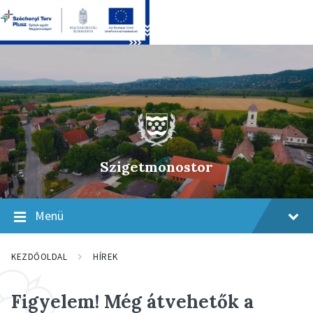
Skip
Skip
Skip
to
to
to
content
main
footer
navigation
Szigetmonostor
Menü
KEZDŐOLDAL
HÍREK
Figyelem! Még átvehetők a