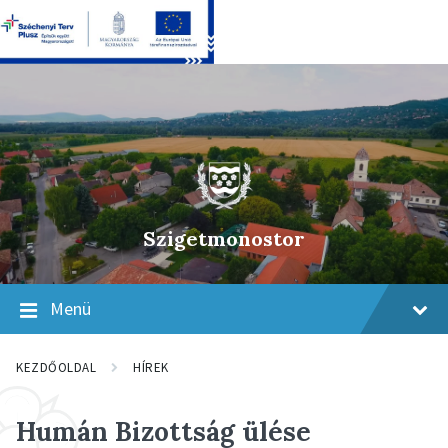
Skip
Skip
Skip
to
to
to
content
main
footer
navigation
Szigetmonostor
Menü
KEZDŐOLDAL
HÍREK
Humán Bizottság ülése