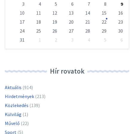
days
3
4
5
6
7
8
9
10
11
12
13
14
15
16
17
18
19
20
21
22
23
24
25
26
27
28
29
30
31
1
2
3
4
5
6
Vissza
a
naptári
napokhoz
Hír rovatok
Aktuális
(914)
Hirdetmények
(213)
Közlekedés
(139)
Külvilág
(1)
Művelő
(22)
Sport
(5)