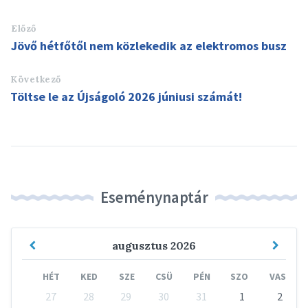
Előző
Jövő hétfőtől nem közlekedik az elektromos busz
Következő
Töltse le az Újságoló 2026 júniusi számát!
Eseménynaptár
Previous
Next
augusztus
2026
Month
Mont
HÉT
KED
SZE
CSÜ
PÉN
SZO
VAS
Skip
27
28
29
30
31
1
2
calendar