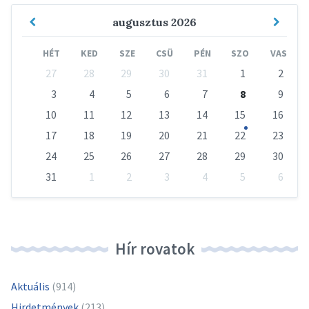
Previous
Next
augusztus
2026
Month
Mont
HÉT
KED
SZE
CSÜ
PÉN
SZO
VAS
Skip
27
28
29
30
31
1
2
calendar
days
3
4
5
6
7
8
9
10
11
12
13
14
15
16
17
18
19
20
21
22
23
24
25
26
27
28
29
30
31
1
2
3
4
5
6
Vissza
a
naptári
napokhoz
Hír rovatok
Aktuális
(914)
Hirdetmények
(213)