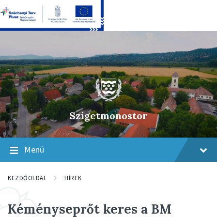
Skip
Skip
Skip
to
to
to
content
main
footer
navigation
Szigetmonostor
Menü
KEZDŐOLDAL
HÍREK
Kéményseprőt keres a BM