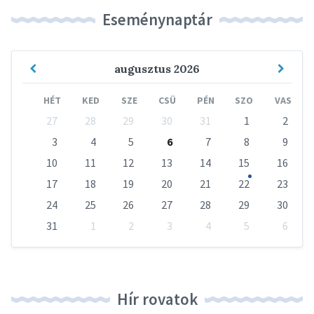
Eseménynaptár
Previous
Next
augusztus
2026
Month
Mont
HÉT
KED
SZE
CSÜ
PÉN
SZO
VAS
Skip
27
28
29
30
31
1
2
calendar
days
3
4
5
6
7
8
9
10
11
12
13
14
15
16
17
18
19
20
21
22
23
24
25
26
27
28
29
30
31
1
2
3
4
5
6
Vissza
a
naptári
napokhoz
Hír rovatok