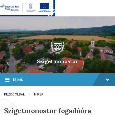
Skip
Skip
Skip
to
to
to
content
main
footer
navigation
Szigetmonostor
Menü
KEZDŐOLDAL
HÍREK
Szigetmonostor fogadóóra