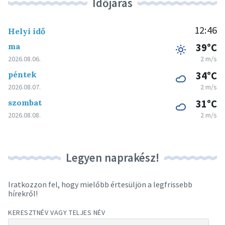
Időjárás
12:46
Helyi idő
ma
39°C
2026.08.06.
2 m/s
péntek
34°C
2026.08.07.
2 m/s
szombat
31°C
2026.08.08.
2 m/s
Legyen naprakész!
Iratkozzon fel, hogy mielőbb értesüljön a legfrissebb
hírekről!
KERESZTNÉV VAGY TELJES NÉV