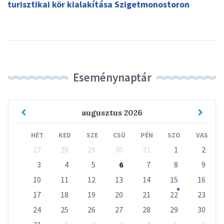
turisztikai kör kialakítása Szigetmonostoron
Eseménynaptár
Previous
Next
augusztus
2026
Month
Mont
HÉT
KED
SZE
CSÜ
PÉN
SZO
VAS
Skip
27
28
29
30
31
1
2
calendar
days
3
4
5
6
7
8
9
10
11
12
13
14
15
16
17
18
19
20
21
22
23
24
25
26
27
28
29
30