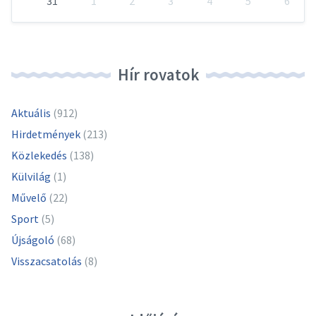
31
1
2
3
4
5
6
Vissza
a
naptári
napokhoz
Hír rovatok
Aktuális
(912)
Hirdetmények
(213)
Közlekedés
(138)
Külvilág
(1)
Művelő
(22)
Sport
(5)
Újságoló
(68)
Visszacsatolás
(8)