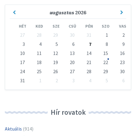
Previous
Next
augusztus
2026
Month
Mont
HÉT
KED
SZE
CSÜ
PÉN
SZO
VAS
Skip
27
28
29
30
31
1
2
calendar
days
3
4
5
6
7
8
9
10
11
12
13
14
15
16
17
18
19
20
21
22
23
24
25
26
27
28
29
30
31
1
2
3
4
5
6
Vissza
a
naptári
napokhoz
Hír rovatok
Aktuális
(914)