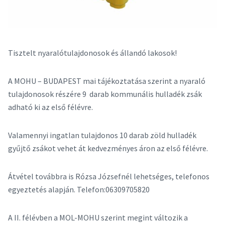
Tisztelt nyaralótulajdonosok és állandó lakosok!
A MOHU – BUDAPEST mai tájékoztatása szerint a nyaraló
tulajdonosok részére 9 darab kommunális hulladék zsák
adható ki az első félévre.
Valamennyi ingatlan tulajdonos 10 darab zöld hulladék
gyűjtő zsákot vehet át kedvezményes áron az első félévre.
Átvétel továbbra is Rózsa Józsefnél lehetséges, telefonos
egyeztetés alapján. Telefon:06309705820
A II. félévben a MOL-MOHU szerint megint változik a