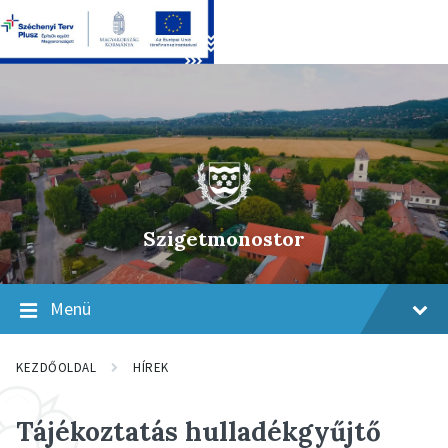
Skip
Skip
Skip
to
to
to
content
main
footer
navigation
Szigetmonostor
Menü
KEZDŐOLDAL
HÍREK
Tájékoztatás hulladékgyűjtő