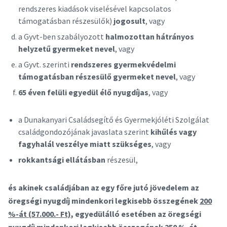
rendszeres kiadások viselésével kapcsolatos
támogatásban részesülők)
jogosult
, vagy
a Gyvt-ben szabályozott
halmozottan hátrányos
helyzetű gyermeket nevel
, vagy
a Gyvt. szerinti
rendszeres gyermekvédelmi
támogatásban részesülő gyermeket nevel
, vagy
65 éven felüli egyedül él
ő
nyugdíjas
, vagy
a Dunakanyari Családsegítő és Gyermekjóléti Szolgálat
családgondozójának javaslata szerint
kihűlés vagy
fagyhalál veszélye miatt szükséges
, vagy
rokkantsági ellátásban
részesül,
és akinek családjában az egy főre jutó jövedelem az
öregségi nyugdíj mindenkori legkisebb összegének
200
%-át (57.000.- Ft)
, egyedülálló esetében az öregségi
nyugdíj mindenkori legkisebb összegének
250 %-át