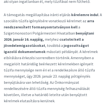
aki olyan ingatlanban él, mely tűzifával nem fűthető.
A támogatás megállapítása iránti eljárás
kérelemre indul
. A
szociális tűzifa igénylésére vonatkozó kérelmet az
arra
rendszeresített formanyomtatványon kell
a
Szigetmonostori Polgármesteri Hivatalban
benyújtani
2026. január 16. napjáig,
melyhez
csatolni kell a
jövedelemigazolásokat
, továbbá a
jogosultságot
igazoló dokumentumok
másolati példányát. A kérelmek
elbírálásra érkezési sorrendben történik. Amennyiben a
megjelölt határidőig beérkezett kérelmekben igényelt
tűzifa mennyisége nem éri el a rendelkezésre álló tűzifa
mennyiséget, úgy 2026. január 23. napjáig pótigénylés
benyújtására van lehetőség. Az Önkormányzat
rendelkezésére álló tűzifa mennyiség felhasználását
követően, illetve a határidő letelte után benyújtott
kérelmek elutasításra kerülnek.