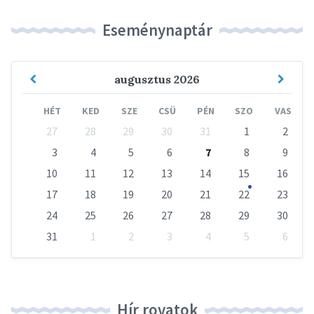
Eseménynaptár
Previous
Next
augusztus
2026
Month
Mont
HÉT
KED
SZE
CSÜ
PÉN
SZO
VAS
Skip
27
28
29
30
31
1
2
calendar
days
3
4
5
6
7
8
9
10
11
12
13
14
15
16
17
18
19
20
21
22
23
24
25
26
27
28
29
30
31
1
2
3
4
5
6
Vissza
a
naptári
napokhoz
Hír rovatok