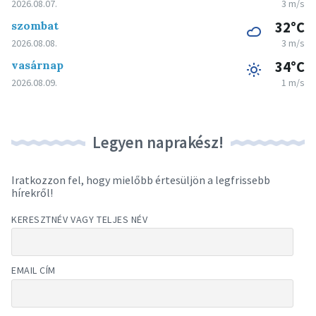
2026.08.07.
3 m/s
szombat
32°C
2026.08.08.
3 m/s
vasárnap
34°C
2026.08.09.
1 m/s
Legyen naprakész!
Iratkozzon fel, hogy mielőbb értesüljön a legfrissebb
hírekről!
KERESZTNÉV VAGY TELJES NÉV
EMAIL CÍM