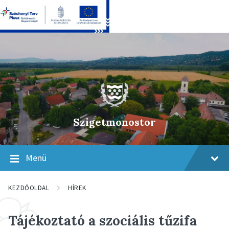
Skip
Skip
Skip
to
to
to
content
main
footer
navigation
Szigetmonostor
Menü
KEZDŐOLDAL
HÍREK
Tájékoztató a szociális tűzifa