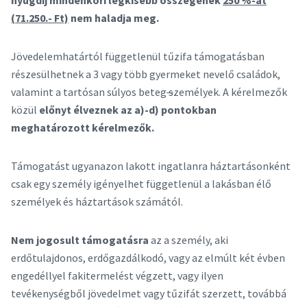
(71.250.- Ft)
nem haladja meg.
Jövedelemhatártól függetlenül tűzifa támogatásban
részesülhetnek a 3 vagy több gyermeket nevelő családok,
valamint a tartósan súlyos beteg
s
zemélyek. A kérelmezők
közül
előnyt élveznek az a)-d) pontokban
meghatározott kérelmezők.
Támogatást ugyanazon lakott ingatlanra háztartásonként
csak egy személy igényelhet függetlenül a lakásban élő
személyek és háztartások számától.
Nem jogosult támogatásra
az a személy, aki
erdőtulajdonos, erdőgazdálkodó, vagy az elmúlt két évben
engedéllyel fakitermelést végzett, vagy ilyen
tevékenységből jövedelmet vagy tűzifát szerzett, továbbá