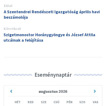
Előző
A Szentendrei Rendészeti Igazgatóság április havi
beszámolója
Következő
Szigetmonostor Horánygyöngye és József Attila
utcáinak a felújítása
Eseménynaptár
Previous
Next
augusztus
2026
Month
Mont
HÉT
KED
SZE
CSÜ
PÉN
SZO
VAS