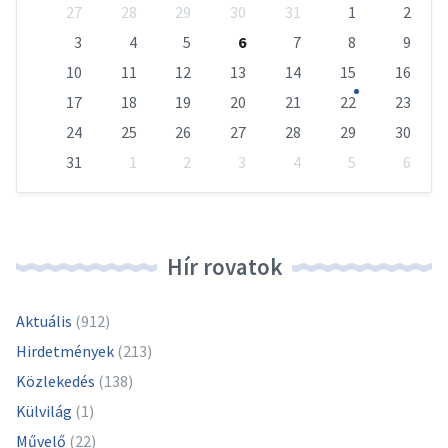
Skip
27
28
29
30
31
1
2
calendar
days
3
4
5
6
7
8
9
10
11
12
13
14
15
16
17
18
19
20
21
22
23
24
25
26
27
28
29
30
31
1
2
3
4
5
6
Vissza
a
naptári
napokhoz
Hír rovatok
Aktuális
(912)
Hirdetmények
(213)
Közlekedés
(138)
Külvilág
(1)
Művelő
(22)