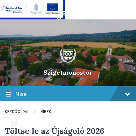
Skip
Skip
Skip
to
to
to
content
main
footer
navigation
Szigetmonostor
Menü
KEZDŐOLDAL
HÍREK
Töltse le az Újságoló 2026