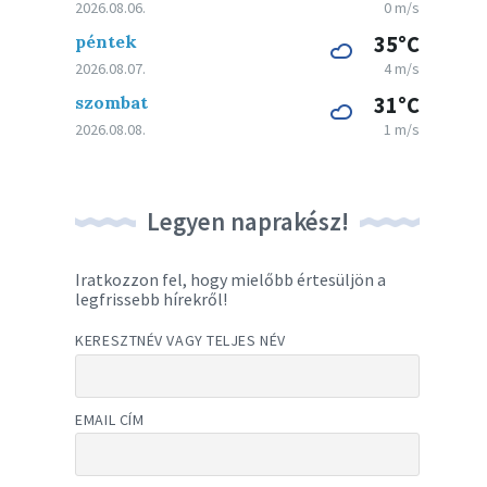
2026.08.06.
0 m/s
péntek
35°C
2026.08.07.
4 m/s
szombat
31°C
2026.08.08.
1 m/s
Legyen naprakész!
Iratkozzon fel, hogy mielőbb értesüljön a
legfrissebb hírekről!
KERESZTNÉV VAGY TELJES NÉV
EMAIL CÍM