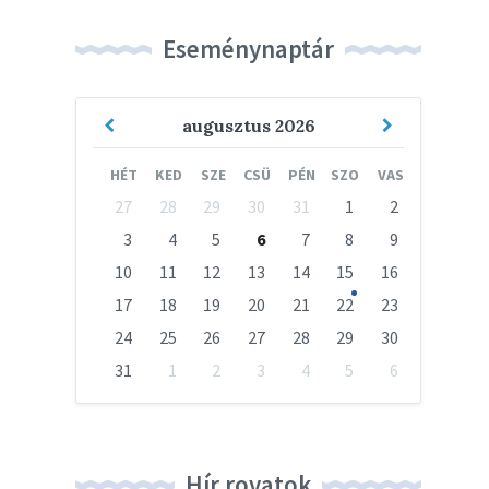
Eseménynaptár
Previous
Next
augusztus
2026
Month
Month
HÉT
KED
SZE
CSÜ
PÉN
SZO
VAS
Skip
27
28
29
30
31
1
2
calendar
days
3
4
5
6
7
8
9
10
11
12
13
14
15
16
17
18
19
20
21
22
23
24
25
26
27
28
29
30
31
1
2
3
4
5
6
Vissza
a
naptári
napokhoz
Hír rovatok