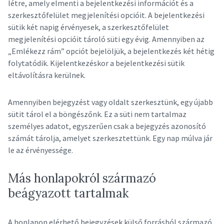
létre, amely elmenti a bejelentkezési információt és a
szerkesztőfelület megjelenítési opcióit. A bejelentkezési
sütik két napig érvényesek, a szerkesztőfelület
megjelenítési opcióit tároló süti egy évig. Amennyiben az
„Emlékezz rám” opciót bejelöljük, a bejelentkezés két hétig
folytatódik. Kijelentkezéskor a bejelentkezési sütik
eltávolításra kerülnek.
Amennyiben bejegyzést vagy oldalt szerkesztünk, egy újabb
sütit tárol el a böngészőnk. Ez a süti nem tartalmaz
személyes adatot, egyszerűen csak a bejegyzés azonosító
számát tárolja, amelyet szerkesztettünk. Egy nap múlva jár
le az érvényessége.
Más honlapokról származó
beágyazott tartalmak
A honlapon elérhető bejegyzések külső forrásból származó