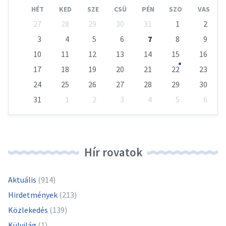
Month
Mont
HÉT
KED
SZE
CSÜ
PÉN
SZO
VAS
Skip
27
28
29
30
31
1
2
calendar
days
3
4
5
6
7
8
9
10
11
12
13
14
15
16
17
18
19
20
21
22
23
24
25
26
27
28
29
30
31
1
2
3
4
5
6
Vissza
a
naptári
napokhoz
Hír rovatok
Aktuális
(914)
Hirdetmények
(213)
Közlekedés
(139)
Külvilág
(1)