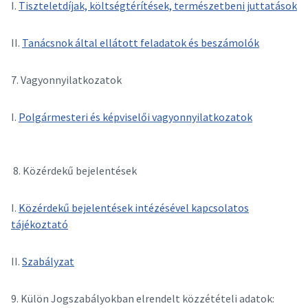
I.
T
iszteletdíjak, költségtérítések, természetbeni juttatások
II.
Tanácsnok által ellátott feladatok és beszámolók
7. Vagyonnyilatkozatok
I.
Polgármesteri és képviselői vagyonnyilatkozatok
8. Közérdekű bejelentések
I.
Közérdekű bejelentések intéz
ésével kapcsolatos
tájékoztató
II.
Szabályzat
9. Külön Jogszabályokban elrendelt közzétételi adatok: