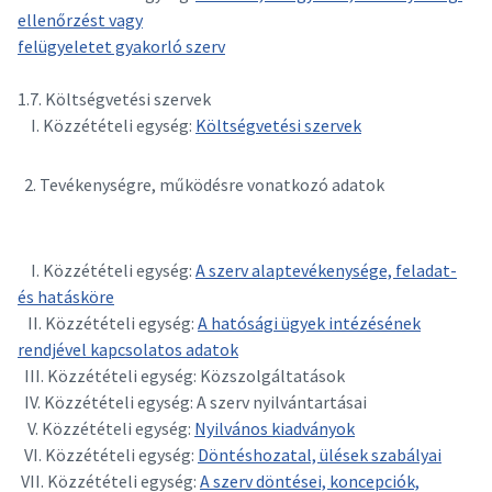
ellenőrzést vagy
felügyeletet gyakorló szerv
1.7. Költségvetési szervek
I. Közzétételi egység:
Költségvetési szervek
Tevékenységre, működésre vonatkozó adatok
I. Közzétételi egység:
A szerv alaptevékenysége, feladat-
és hatásköre
II. Közzétételi egység:
A hatósági ügyek intézésének
rendjével kapcsolatos adatok
III. Közzétételi egység: Közszolgáltatások
IV. Közzétételi egység: A szerv nyilvántartásai
V. Közzétételi egység:
Nyilvános kiadványok
VI. Közzétételi egység:
Döntéshozatal, ülések szabályai
VII. Közzétételi egység:
A szerv döntései, koncepciók,