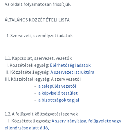
Az oldalt folyamatosan frissítjük.
ÁLTALÁNOS KÖZZÉTÉTELI LISTA
Szervezeti, személyzeti adatok
1.1. Kapcsolat, szervezet, vezetők
I. Közzétételi egység:
Elérhetőségi adatok
II. Közzétételi egység:
A szervezeti struktúra
III. Közzétételi egység: A szerv vezetői
–
a település vezetői
–
a képviselő testület
–
a bizottságok tagjai
1.2. A felügyelt költségvetési szervek
I. Közzétételi egység:
A szerv irányítása, felügyelete vagy
ellenőrzése alatt álló,