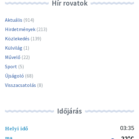
Hír rovatok
Aktuális
(914)
Hirdetmények
(213)
Közlekedés
(139)
Külvilág
(1)
Művelő
(22)
Sport
(5)
Újságoló
(68)
Visszacsatolás
(8)
Időjárás
03:35
Helyi idő
ma
22°C