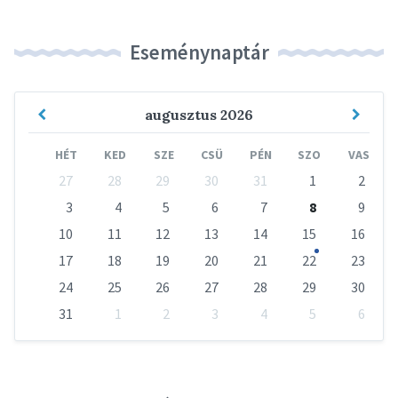
Eseménynaptár
Previous
Next
augusztus
2026
Month
Mont
HÉT
KED
SZE
CSÜ
PÉN
SZO
VAS
Skip
27
28
29
30
31
1
2
calendar
days
3
4
5
6
7
8
9
10
11
12
13
14
15
16
17
18
19
20
21
22
23
24
25
26
27
28
29
30
31
1
2
3
4
5
6
Vissza
a
naptári
napokhoz