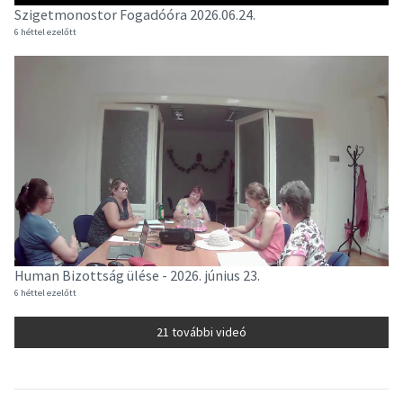
Szigetmonostor Fogadóóra 2026.06.24.
6 héttel ezelőtt
Human Bizottság ülése - 2026. június 23.
6 héttel ezelőtt
21 további videó