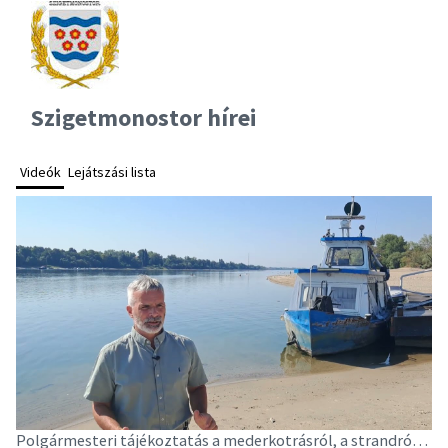
Szigetmonostor hírei
Videók
Lejátszási lista
Polgármesteri tájékoztatás a mederkotrásról, a strandról és a közkutakról
Bi