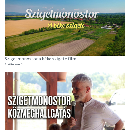
Szigetmonostor a béke szigete film
5 héttel ezelőtt
F
76 
6 y