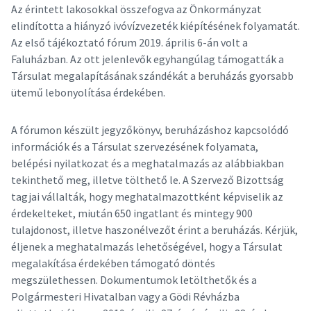
Az érintett lakosokkal összefogva az Önkormányzat
elindította a hiányzó ivóvízvezeték kiépítésének folyamatát.
Az első tájékoztató fórum 2019. április 6-án volt a
Faluházban. Az ott jelenlevők egyhangúlag támogatták a
Társulat megalapításának szándékát a beruházás gyorsabb
ütemű lebonyolítása érdekében.
A fórumon készült jegyzőkönyv, beruházáshoz kapcsolódó
információk és a Társulat szervezésének folyamata,
belépési nyilatkozat és a meghatalmazás az alábbiakban
tekinthető meg, illetve tölthető le. A Szervező Bizottság
tagjai vállalták, hogy meghatalmazottként képviselik az
érdekelteket, miután 650 ingatlant és mintegy 900
tulajdonost, illetve haszonélvezőt érint a beruházás. Kérjük,
éljenek a meghatalmazás lehetőségével, hogy a Társulat
megalakítása érdekében támogató döntés
megszülethessen. Dokumentumok letölthetők és a
Polgármesteri Hivatalban vagy a Gödi Révházba