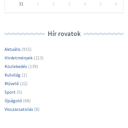
31
1
2
3
4
5
6
Vissza
a
naptári
napokhoz
Hír rovatok
Aktuális
(915)
Hirdetmények
(213)
Közlekedés
(139)
Külvilág
(1)
Művelő
(22)
Sport
(5)
Újságoló
(68)
Visszacsatolás
(8)