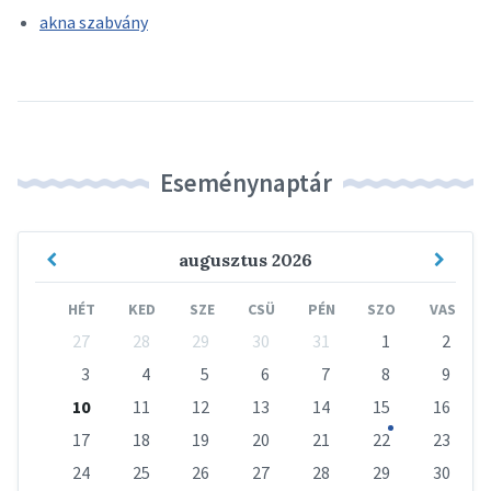
akna szabvány
Eseménynaptár
Previous
Next
augusztus
2026
Month
Mont
HÉT
KED
SZE
CSÜ
PÉN
SZO
VAS
Skip
27
28
29
30
31
1
2
calendar
days
3
4
5
6
7
8
9
10
11
12
13
14
15
16
17
18
19
20
21
22
23
24
25
26
27
28
29
30