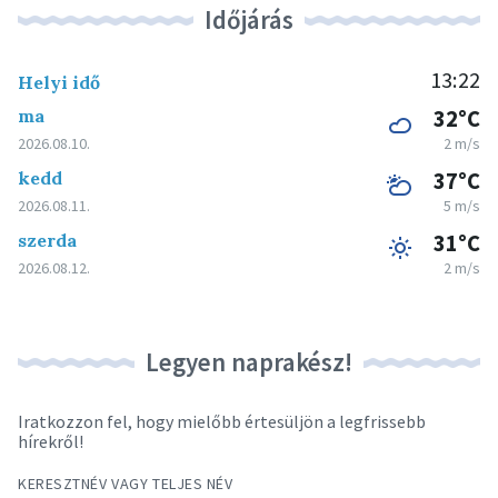
Időjárás
13:22
Helyi idő
ma
32°C
2026.08.10.
2 m/s
kedd
37°C
2026.08.11.
5 m/s
szerda
31°C
2026.08.12.
2 m/s
Legyen naprakész!
Iratkozzon fel, hogy mielőbb értesüljön a legfrissebb
hírekről!
KERESZTNÉV VAGY TELJES NÉV