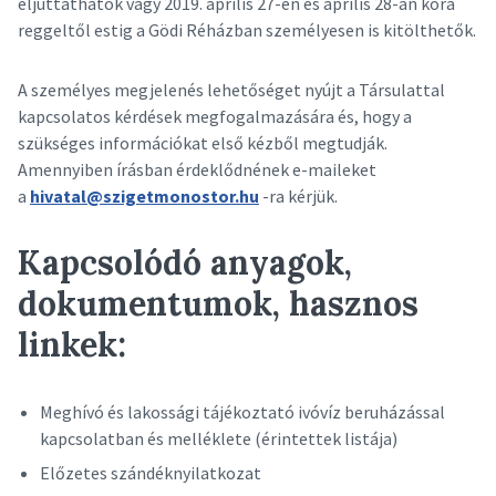
eljuttathatók vagy 2019. április 27-én és április 28-án kora
reggeltől estig a Gödi Réházban személyesen is kitölthetők.
A személyes megjelenés lehetőséget nyújt a Társulattal
kapcsolatos kérdések megfogalmazására és, hogy a
szükséges információkat első kézből megtudják.
Amennyiben írásban érdeklődnének e-maileket
a
hivatal@szigetmonostor.hu
-ra kérjük.
Kapcsolódó anyagok,
dokumentumok, hasznos
linkek:
Meghívó és lakossági tájékoztató ivóvíz beruházással
kapcsolatban és melléklete (érintettek listája)
Előzetes szándéknyilatkozat