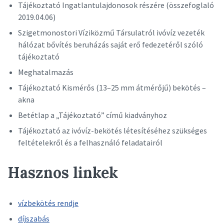
Tájékoztató Ingatlantulajdonosok részére (összefoglaló
2019.04.06)
Szigetmonostori Víziközmű Társulatról ivóvíz vezeték
hálózat bővítés beruházás saját erő fedezetéről szóló
tájékoztató
Meghatalmazás
Tájékoztató Kismérős (13–25 mm átmérőjű) bekötés –
akna
Betétlap a „Tájékoztató” című kiadványhoz
Tájékoztató az ivóvíz-bekötés létesítéséhez szükséges
feltételekről és a felhasználó feladatairól
Hasznos linkek
vízbekötés rendje
díjszabás