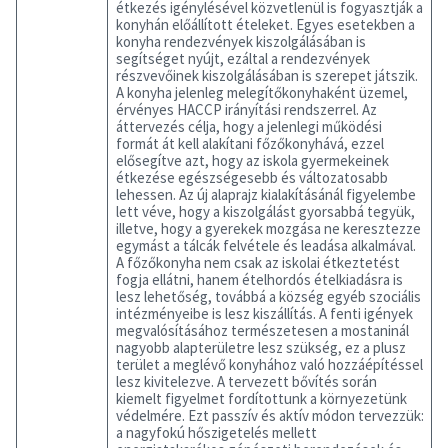
étkezés igénylésével közvetlenül is fogyasztják a
konyhán előállított ételeket. Egyes esetekben a
konyha rendezvények kiszolgálásában is
segítséget nyújt, ezáltal a rendezvények
részvevőinek kiszolgálásában is szerepet játszik.
A konyha jelenleg melegítőkonyhaként üzemel,
érvényes HACCP irányítási rendszerrel. Az
áttervezés célja, hogy a jelenlegi működési
formát át kell alakítani főzőkonyhává, ezzel
elősegítve azt, hogy az iskola gyermekeinek
étkezése egészségesebb és változatosabb
lehessen. Az új alaprajz kialakításánál figyelembe
lett véve, hogy a kiszolgálást gyorsabbá tegyük,
illetve, hogy a gyerekek mozgása ne keresztezze
egymást a tálcák felvétele és leadása alkalmával.
A főzőkonyha nem csak az iskolai étkeztetést
fogja ellátni, hanem ételhordós ételkiadásra is
lesz lehetőség, továbbá a község egyéb szociális
intézményeibe is lesz kiszállítás. A fenti igények
megvalósításához természetesen a mostaninál
nagyobb alapterületre lesz szükség, ez a plusz
terület a meglévő konyhához való hozzáépítéssel
lesz kivitelezve. A tervezett bővítés során
kiemelt figyelmet fordítottunk a környezetünk
védelmére. Ezt passzív és aktív módon tervezzük:
a nagyfokú hőszigetelés mellett