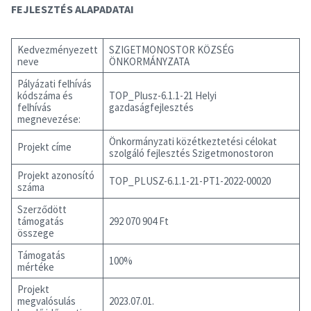
FEJLESZTÉS ALAPADATAI
Kedvezményezett
SZIGETMONOSTOR KÖZSÉG
neve
ÖNKORMÁNYZATA
Pályázati felhívás
kódszáma és
TOP_Plusz-6.1.1-21 Helyi
felhívás
gazdaságfejlesztés
megnevezése:
Önkormányzati közétkeztetési célokat
Projekt címe
szolgáló fejlesztés Szigetmonostoron
Projekt azonosító
TOP_PLUSZ-6.1.1-21-PT1-2022-00020
száma
Szerződött
támogatás
292 070 904 Ft
összege
Támogatás
100%
mértéke
Projekt
megvalósulás
2023.07.01.