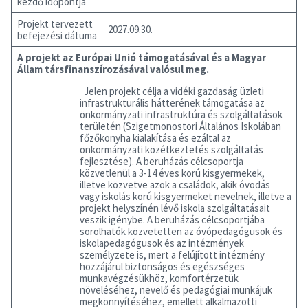
kezdő időpontja
Projekt tervezett
2027.09.30.
befejezési dátuma
A projekt az Európai Unió támogatásával és a Magyar
Állam társfinanszírozásával valósul meg.
Jelen projekt célja a vidéki gazdaság üzleti
infrastrukturális hátterének támogatása az
önkormányzati infrastruktúra és szolgáltatások
területén (Szigetmonostori Általános Iskolában
főzőkonyha kialakítása és ezáltal az
önkormányzati közétkeztetés szolgáltatás
fejlesztése). A beruházás célcsoportja
közvetlenül a 3-14 éves korú kisgyermekek,
illetve közvetve azok a családok, akik óvodás
vagy iskolás korú kisgyermeket nevelnek, illetve a
projekt helyszínén lévő iskola szolgáltatásait
veszik igénybe. A beruházás célcsoportjába
sorolhatók közvetetten az óvópedagógusok és
iskolapedagógusok és az intézmények
személyzete is, mert a felújított intézmény
hozzájárul biztonságos és egészséges
munkavégzésükhöz, komfortérzetük
növeléséhez, nevelő és pedagógiai munkájuk
megkönnyítéséhez, emellett alkalmazotti