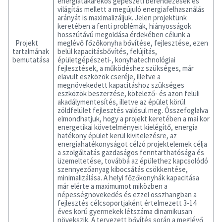
energiatakarékos gépészeti berendezések és
világítás mellett a megújuló energiafelhasználás
arányát is maximalizáljuk. Jelen projektünk
keretében a fenti problémák, hiányosságok
hosszútávú megoldása érdekében célunk a
Projekt
meglévő főzőkonyha bővítése, fejlesztése, ezen
tartalmának
belül kapacitásbővítés, felújítás,
bemutatása
épületgépészeti-, konyhatechnológiai
fejlesztések, a működéshez szükséges, már
elavult eszközök cseréje, illetve a
megnövekedett kapacitáshoz szükséges
eszközök beszerzése, kötelező- és azon felüli
akadálymentesítés, illetve az épület körül
zöldfelület fejlesztés valósul meg. Összefoglalva
elmondhatjuk, hogy a projekt keretében a mai kor
energetikai követelményeit kielégítő, energia
hatékony épület kerül kivitelezésre, az
energiahatékonyságot célzó projektelemek célja
a szolgáltatás gazdaságos fenntarthatósága és
üzemeltetése, továbbá az épülethez kapcsolódó
szennyezőanyag kibocsátás csökkentése,
minimalizálása. A helyi főzőkonyhák kapacitása
már elérte a maximumot miközben a
népességnövekedés és ezzel összhangban a
fejlesztés célcsoportjaként értelmezett 3-14
éves korú gyermekek létszáma dinamikusan
növekszik. A tervezett bővítés során a meglévő