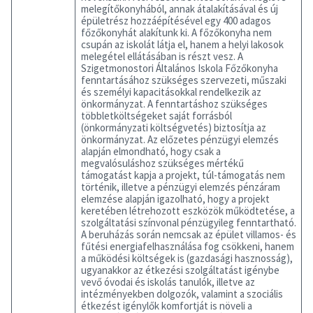
melegítőkonyhából, annak átalakításával és új
épületrész hozzáépítésével egy 400 adagos
főzőkonyhát alakítunk ki. A főzőkonyha nem
csupán az iskolát látja el, hanem a helyi lakosok
melegétel ellátásában is részt vesz. A
Szigetmonostori Általános Iskola Főzőkonyha
fenntartásához szükséges szervezeti, műszaki
és személyi kapacitásokkal rendelkezik az
önkormányzat. A fenntartáshoz szükséges
többletköltségeket saját forrásból
(önkormányzati költségvetés) biztosítja az
önkormányzat. Az előzetes pénzügyi elemzés
alapján elmondható, hogy csak a
megvalósuláshoz szükséges mértékű
támogatást kapja a projekt, túl-támogatás nem
történik, illetve a pénzügyi elemzés pénzáram
elemzése alapján igazolható, hogy a projekt
keretében létrehozott eszközök működtetése, a
szolgáltatási színvonal pénzügyileg fenntartható.
A beruházás során nemcsak az épület villamos- és
fűtési energiafelhasználása fog csökkeni, hanem
a működési költségek is (gazdasági hasznosság),
ugyanakkor az étkezési szolgáltatást igénybe
vevő óvodai és iskolás tanulók, illetve az
intézményekben dolgozók, valamint a szociális
étkezést igénylők komfortját is növeli a