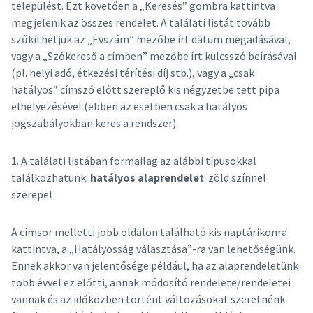
települést. Ezt követően a „Keresés” gombra kattintva
megjelenik az összes rendelet. A találati listát tovább
szűkíthetjük az „Évszám” mezőbe írt dátum megadásával,
vagy a „Szókereső a címben” mezőbe írt kulcsszó beírásával
(pl. helyi adó, étkezési térítési díj stb.), vagy a „csak
hatályos” címszó előtt szereplő kis négyzetbe tett pipa
elhelyezésével (ebben az esetben csak a hatályos
jogszabályokban keres a rendszer).
1. A találati listában formailag az alábbi típusokkal
találkozhatunk:
hatályos alaprendelet
: zöld színnel
szerepel
A címsor melletti jobb oldalon található kis naptárikonra
kattintva, a „Hatályosság választása”-ra van lehetőségünk.
Ennek akkor van jelentősége például, ha az alaprendeletünk
több évvel ez előtti, annak módosító rendelete/rendeletei
vannak és az időközben történt változásokat szeretnénk