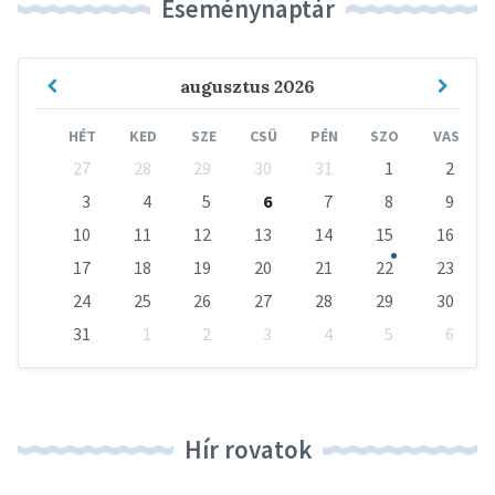
Eseménynaptár
Previous
Next
augusztus
2026
Month
Mont
HÉT
KED
SZE
CSÜ
PÉN
SZO
VAS
Skip
27
28
29
30
31
1
2
calendar
days
3
4
5
6
7
8
9
10
11
12
13
14
15
16
17
18
19
20
21
22
23
24
25
26
27
28
29
30
31
1
2
3
4
5
6
Vissza
a
naptári
napokhoz
Hír rovatok