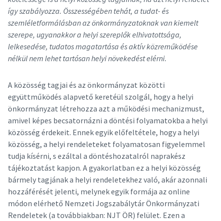
így szabályozza. Összességében tehát, a tudat- és
szemléletformálásban az önkormányzatoknak van kiemelt
szerepe, ugyanakkor a helyi szereplők elhivatottsága,
lelkesedése, tudatos magatartása és aktív közreműködése
nélkül nem lehet tartósan helyi növekedést elérni.
A közösség tagjai és az önkormányzat közötti
együttműködés alapvető keretéül szolgál, hogy a helyi
önkormányzat létrehozza azt a működési mechanizmust,
amivel képes becsatornázni a döntési folyamatokba a helyi
közösség érdekeit. Ennek egyik előfeltétele, hogy a helyi
közösség, a helyi rendeleteket folyamatosan figyelemmel
tudja kísérni, s ezáltal a döntéshozatalról naprakész
tájékoztatást kapjon. A gyakorlatban ez a helyi közösség
bármely tagjának a helyi rendeletekhez való, akár azonnali
hozzáférését jelenti, melynek egyik formája az online
módon elérhető Nemzeti Jogszabálytár Önkormányzati
Rendeletek (a továbbiakban: NJT ÖR) felület. Ezen a