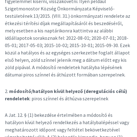
figyelemmel kísérni, visszakövetni. Ilyen például
Szigetmonostor Község Önkormányzata Képviselő-
testületének 13/2015. (VIII. 31.) önkormányzati rendelete az
étkezési térítési díjak megállapításáról és beszedéséről,
mely esetben a kis naptárikonra kattintva az alábbi
időállapotok sorakoznak fel: 2022-08-01; 2020-07-01; 2018-
05-01; 2017-05-03; 2015-10-02; 2015-10-01; 2015-09-30. Ezek
közül a hatályos és az egységes szerkezetbe foglalt állapot
első helyen, zöld színnel jelenik meg a dátum előtt egy kis
zöld pipával. A módosító rendeletek hatályba lépésének
dátumai piros színnel és áthúzott formában szerepelnek.
2.
módosító/hatályon kívül helyező (deregulációs célú)
rendeletek
: piros színnel és áthúzva szerepelnek
A Jat. 12. § (1) bekezdése értelmében a módosító és
hatályon kívül helyező rendelkezés a hatálybalépéssel vagy
meghatározott időpont vagy feltétel bekövetkeztével