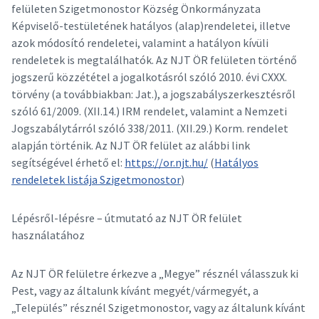
felületen Szigetmonostor Község Önkormányzata
Képviselő-testületének hatályos (alap)rendeletei, illetve
azok módosító rendeletei, valamint a hatályon kívüli
rendeletek is megtalálhatók. Az NJT ÖR felületen történő
jogszerű közzététel a jogalkotásról szóló 2010. évi CXXX.
törvény (a továbbiakban: Jat.), a jogszabályszerkesztésről
szóló 61/2009. (XII.14.) IRM rendelet, valamint a Nemzeti
Jogszabálytárról szóló 338/2011. (XII.29.) Korm. rendelet
alapján történik. Az NJT ÖR felület az alábbi link
segítségével érhető el:
https://or.njt.hu/
(
Hatályos
rendeletek listája Szigetmonostor
)
Lépésről-lépésre – útmutató az NJT ÖR felület
használatához
Az NJT ÖR felületre érkezve a „Megye” résznél válasszuk ki
Pest, vagy az általunk kívánt megyét/vármegyét, a
„Település” résznél Szigetmonostor, vagy az általunk kívánt