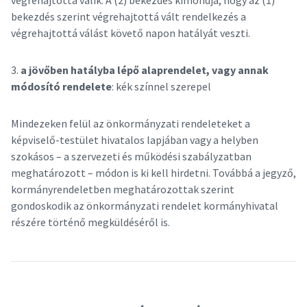
végrehajtottá válik. A (2) bekezdés kimondja, hogy az (1)
bekezdés szerint végrehajtottá vált rendelkezés a
végrehajtottá válást követő napon hatályát veszti.
3.
a jövőben hatályba lépő alaprendelet, vagy annak
módosító rendelete
: kék színnel szerepel
Mindezeken felül az önkormányzati rendeleteket a
képviselő-testület hivatalos lapjában vagy a helyben
szokásos – a szervezeti és működési szabályzatban
meghatározott – módon is ki kell hirdetni. Továbbá a jegyző,
kormányrendeletben meghatározottak szerint
gondoskodik az önkormányzati rendelet kormányhivatal
részére történő megküldéséről is.