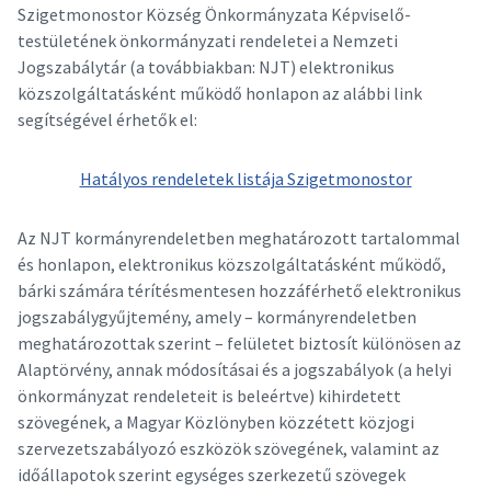
Szigetmonostor Község Önkormányzata Képviselő-
testületének önkormányzati rendeletei a Nemzeti
Jogszabálytár (a továbbiakban: NJT) elektronikus
közszolgáltatásként működő honlapon az alábbi link
segítségével érhetők el:
Hatályos rendeletek listája Szigetmonostor
Az NJT kormányrendeletben meghatározott tartalommal
és honlapon, elektronikus közszolgáltatásként működő,
bárki számára térítésmentesen hozzáférhető elektronikus
jogszabálygyűjtemény, amely – kormányrendeletben
meghatározottak szerint – felületet biztosít különösen az
Alaptörvény, annak módosításai és a jogszabályok (a helyi
önkormányzat rendeleteit is beleértve) kihirdetett
szövegének, a Magyar Közlönyben közzétett közjogi
szervezetszabályozó eszközök szövegének, valamint az
időállapotok szerint egységes szerkezetű szövegek