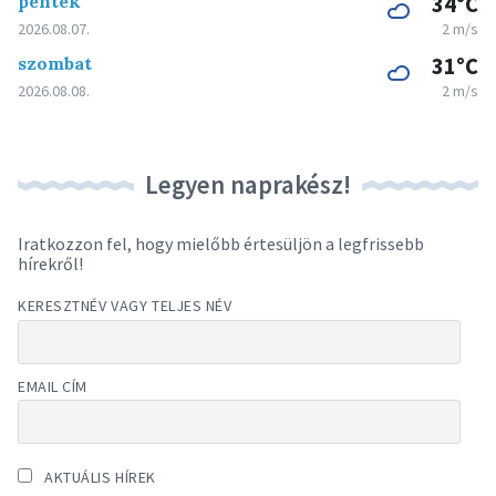
péntek
34°C
2026.08.07.
2 m/s
szombat
31°C
2026.08.08.
2 m/s
Legyen naprakész!
Iratkozzon fel, hogy mielőbb értesüljön a legfrissebb
hírekről!
KERESZTNÉV VAGY TELJES NÉV
EMAIL CÍM
AKTUÁLIS HÍREK