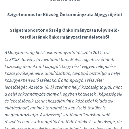
Szigetmonostor Község Önkormányzata Aljegyzőjétől
Szigetmonostor Község Önkormányzata Képviselő-
testületének önkormányzati rendeleteiről
A Magyarország helyi önkormányzatairól szóló 2011. évi
CLXXXIX. törvény (a továbbiakban: Mötv.) rögzíti az érintett
közösség demokratikus jogát, hogy részt vegyen települése
közös jövőképének kialakításában, továbbá biztosítja a helyi
közügyekben való széles körű állampolgári részvétel
lehetőségét. Az Mötv. (8. §) szerint a helyi közösség tagjai, mint
a helyi önkormányzás alanyai, egyben kötelesek „képességeik
és lehetőségeik szerint hozzájárulni a közösségi feladatok
ellátásához”, aminek tartalmát a képviselő-testület is
meghatározhatja. A közösségi stratégiaalkotásban való
részvétel nem csak magától értetődő érdeke és lehetősége, de
kötelessége is a helyi közösség tagjainak, ha azt helyi rendelet