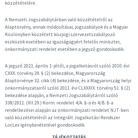
közzétételére.
A Nemzeti Jogszabálytárban való közzétételről az
Alaptörvény, annak módosításai, jogszabályok és a Magyar
Közlönyben közzétett közjogi szervezetszabályozó
eszközök esetében az igazságügyért felelős miniszter,
önkormányzati rendelet esetében a jegyző gondoskodik.
A jegyző 2021. április 1-jétől, a jogalkotásról szóló 2010. évi
CXXX. törvény 29. § (2) bekezdése, Magyarország
Alaptörvénye 32. cikk (4) bekezdése, és a Magyarország helyi
önkormányzatairól szóló 2011. évi CLXXXIX. törvény 51. § (2)
bekezdése alapján, a Nemzeti Jogszabálytárról szóló
338/2011. (XII.29.) Korm. rendelet 4/A. §-a és 4/B. §-a
rendelkezései alapján az önkormányzati rendelet NJT-ben
való közzétételéről az Integrált Jogalkotási Rendszer
LocLex igénybevételével gondoskodik.
TÁJÉKOZTATÁS