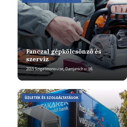
Fanczal gépkölcsönző és
szervíz
2015 Szigetmonostor, Damjanich u. 16.
More
Info
ÜZLETEK ÉS SZOLGÁLTATÁSOK