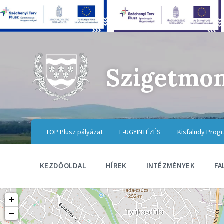
Szigetmo
TOP Plusz pályázat
E-ÜGYINTÉZÉS
Kisfaludy Prog
KEZDŐOLDAL
HÍREK
INTÉZMÉNYEK
FA
+
−