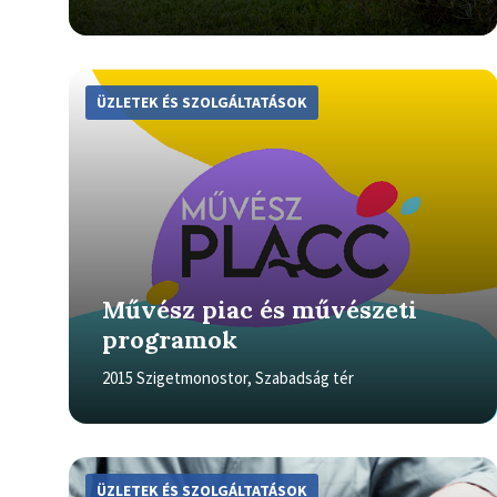
More
Info
ÜZLETEK ÉS SZOLGÁLTATÁSOK
Művész piac és művészeti
programok
2015 Szigetmonostor, Szabadság tér
More
Info
ÜZLETEK ÉS SZOLGÁLTATÁSOK