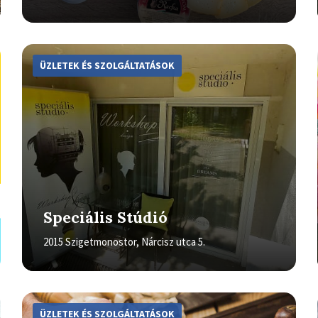
More
Info
ÜZLETEK ÉS SZOLGÁLTATÁSOK
Speciális Stúdió
2015 Szigetmonostor, Nárcisz utca 5.
More
Info
ÜZLETEK ÉS SZOLGÁLTATÁSOK