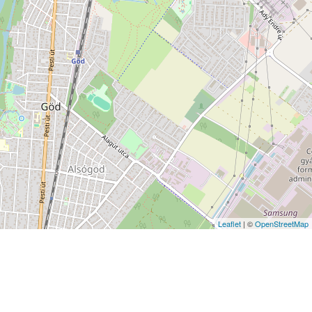
Leaflet
| ©
OpenStreetMap