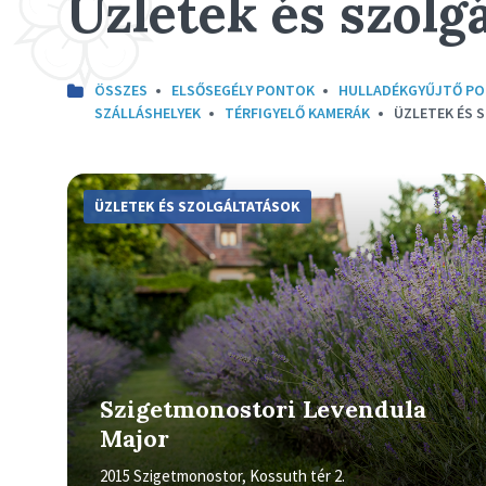
Üzletek és szolg
ÖSSZES
ELSŐSEGÉLY PONTOK
HULLADÉKGYŰJTŐ P
SZÁLLÁSHELYEK
TÉRFIGYELŐ KAMERÁK
ÜZLETEK ÉS 
More
Info
ÜZLETEK ÉS SZOLGÁLTATÁSOK
Szigetmonostori Levendula
Major
2015 Szigetmonostor, Kossuth tér 2.