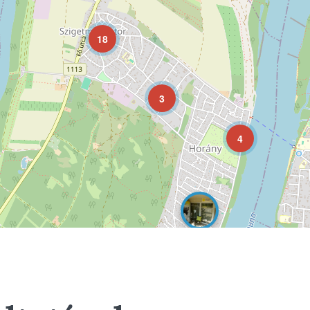
18
3
4