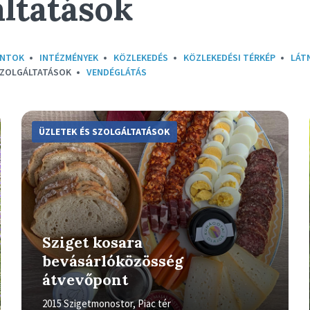
áltatások
ONTOK
INTÉZMÉNYEK
KÖZLEKEDÉS
KÖZLEKEDÉSI TÉRKÉP
LÁT
SZOLGÁLTATÁSOK
VENDÉGLÁTÁS
More
Info
ÜZLETEK ÉS SZOLGÁLTATÁSOK
Sziget kosara
bevásárlóközösség
átvevőpont
2015 Szigetmonostor, Piac tér