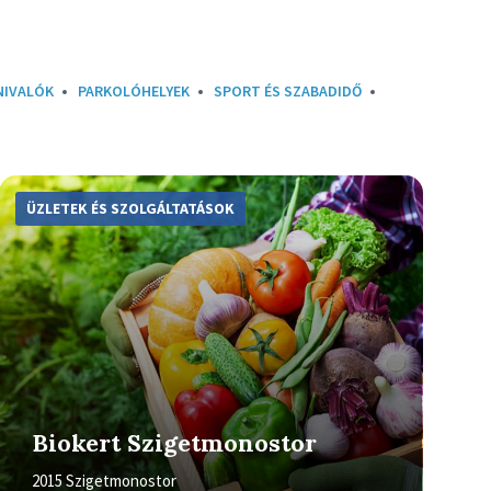
NIVALÓK
PARKOLÓHELYEK
SPORT ÉS SZABADIDŐ
More
Info
ÜZLETEK ÉS SZOLGÁLTATÁSOK
Biokert Szigetmonostor
2015 Szigetmonostor