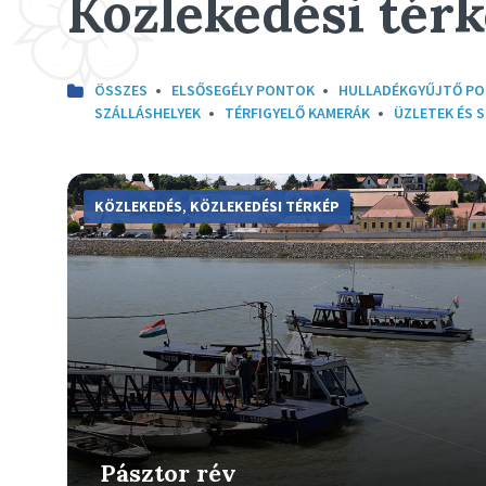
Közlekedési tér
ÖSSZES
ELSŐSEGÉLY PONTOK
HULLADÉKGYŰJTŐ P
SZÁLLÁSHELYEK
TÉRFIGYELŐ KAMERÁK
ÜZLETEK ÉS 
More
Info
KÖZLEKEDÉS
,
KÖZLEKEDÉSI TÉRKÉP
Pásztor rév