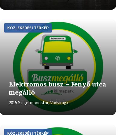
More
Info
KÖZLEKEDÉSI TÉRKÉP
Elektromos busz – Fenyő utca
megálló
2015 Szigetmonostor, Vadvirág u.
More
Info
KÖZLEKEDÉSI TÉRKÉP