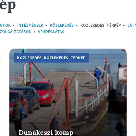
kép
ONTOK
INTÉZMÉNYEK
KÖZLEKEDÉS
KÖZLEKEDÉSI TÉRKÉP
LÁT
SZOLGÁLTATÁSOK
VENDÉGLÁTÁS
More
Info
KÖZLEKEDÉS
,
KÖZLEKEDÉSI TÉRKÉP
Dunakeszi komp