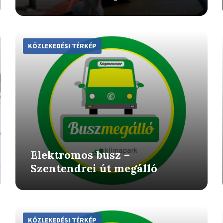
More
Info
KÖZLEKEDÉSI TÉRKÉP
Elektromos busz –
Szentendrei út megálló
More
Info
KÖZLEKEDÉSI TÉRKÉP