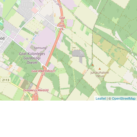
Leaflet
| ©
OpenStreetMap