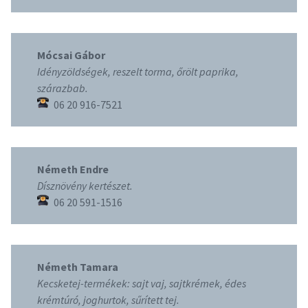
Mócsai Gábor
Idényzöldségek, reszelt torma, őrölt paprika,
szárazbab.
06 20 916-7521
Németh Endre
Dísznövény kertészet.
06 20 591-1516
Németh Tamara
Kecsketej-termékek: sajt vaj, sajtkrémek, édes
krémtúró, joghurtok, sűrített tej.