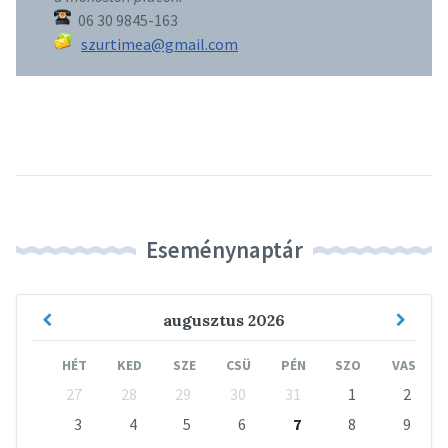
06 30 9845-163
szurtimea@gmail.com
Eseménynaptár
Previous
Next
augusztus
2026
Month
Mont
HÉT
KED
SZE
CSÜ
PÉN
SZO
VAS
Skip
27
28
29
30
31
1
2
calendar
days
3
4
5
6
7
8
9