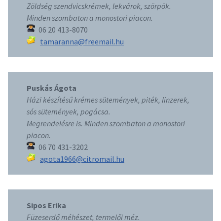
Zöldség szendvicskrémek, lekvárok, szörpök.
Minden szombaton a monostori piacon.
06 20 413-8070
tamaranna@freemail.hu
Puskás Ágota
Házi készítésű krémes sütemények, piték, linzerek,
sós sütemények, pogácsa.
Megrendelésre is. Minden szombaton a monostori
piacon.
06 70 431-3202
agota1966@citromail.hu
Sipos Erika
Füzeserdő méhészet, termelői méz.