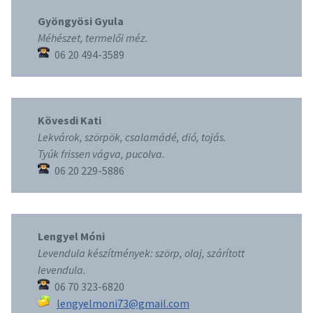
Gyöngyösi Gyula
Méhészet, termelői méz.
06 20 494-3589
Kövesdi Kati
Lekvárok, szörpök, csalamádé, dió, tojás.
Tyúk frissen vágva, pucolva.
06 20 229-5886
Lengyel Móni
Levendula készítmények: szörp, olaj, szárított
levendula.
06 70 323-6820
lengyelmoni73@gmail.com