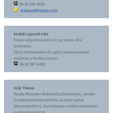
06 30 476-4935
erikasps@yahoo.com
Szabó Lajosné Irén
Frissen vágott baromfi, kacsa, csirke, liba
rendelésre.
Idény zöldségekkel vár egész nyáron szombat-
vasárnap a horányi piacon.
06 30 287-6418
Szűr Tímea
Puszta Monostori Birkásból származó juh-, kecske-
és tehéntejből készített friss és érlelt sajtok.
Megrendelésre is. Személyesen minden szombaton
a monostori piacon.