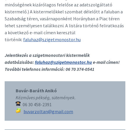
minőségének kizárólagos felelőse az adatszolgáltató
kistermelő.) A kistermelőkkel szombat délelőtt a faluban a
Szabadság téren, vasárnaponként Horányban a Piac téren
lehet személyesen találkozni. A listára történő feliratkozás
a következő e-mail címen keresztül
történik:
faluhaz@szigetmonostor.hu
Jelentkezés a szigetmonostori kistermelők
adatbázisába:
faluhaz@szigetmonostor.hu
e-mail címen!
További telefonos információ: 06 70 374-0541
Buvár-Baráth Anikó
Kézműves pékség, sütemények.
06 30 458-2391
buvarzoltan@gmail.com