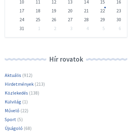
10
11
12
13
14
15
16
17
18
19
20
21
22
23
24
25
26
27
28
29
30
31
1
2
3
4
5
6
Vissza
a
naptári
napokhoz
Hír rovatok
Aktuális
(912)
Hirdetmények
(213)
Közlekedés
(138)
Külvilág
(1)
Művelő
(22)
Sport
(5)
Újságoló
(68)