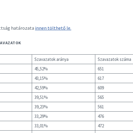
ottság határozata
innen tölthető le.
ZAVAZATOK
Szavazatok aránya
Szavazatok száma
45,52%
651
43,15%
617
42,59%
609
39,51%
565
39,23%
561
33,29%
476
33,01%
472