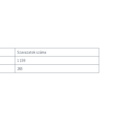
Szavazatok száma
1 159
265