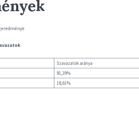
mények
égeredménye
zavazatok
Szavazatok aránya
81,39%
18,61%