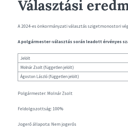
Választási ered
A 2024-es önkormányzati választás szigetmonostori v
A polgármester-választás során leadott érvényes s
Jelölt
Molnár Zsolt (független jelölt)
Ágoston László (független jelölt)
Polgármester: Molnár Zsolt
Feldolgozottság: 100%
Jogerő állapota: Nem jogerős