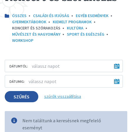
ÖSSZES
CSALÁDI ÉS IFJÚSÁG
EGYÉB ESEMÉNYEK
GYERMEKTÁBOROK
KIEMELT PROGRAMOK
KONCERT ÉS SZÓRAKOZÁS
KULTÚRA
MŰVÉSZET ÉS HAGYOMÁNY
SPORT ÉS EGÉSZSÉG
WORKSHOP
DÁTUMTÓL:
DÁTUMIG:
SZŰRÉS
szűrők visszaállítása
Nem találtunk a keresésnek megfelelő
eseményt