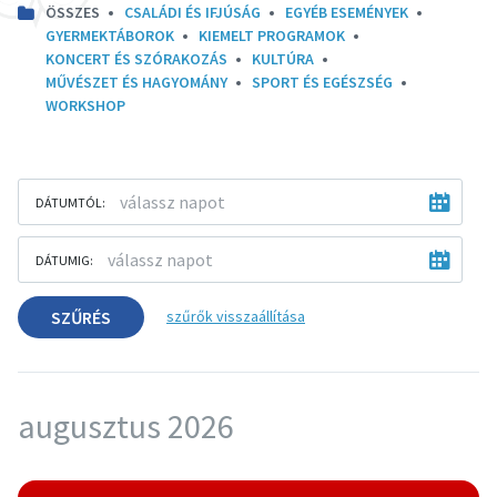
ÖSSZES
CSALÁDI ÉS IFJÚSÁG
EGYÉB ESEMÉNYEK
GYERMEKTÁBOROK
KIEMELT PROGRAMOK
KONCERT ÉS SZÓRAKOZÁS
KULTÚRA
MŰVÉSZET ÉS HAGYOMÁNY
SPORT ÉS EGÉSZSÉG
WORKSHOP
DÁTUMTÓL:
DÁTUMIG:
SZŰRÉS
szűrők visszaállítása
augusztus 2026
More