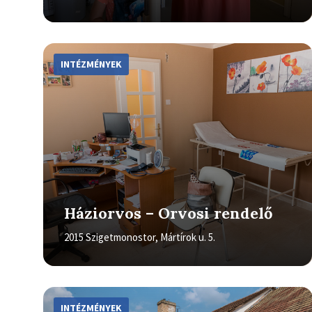
More
Info
INTÉZMÉNYEK
Háziorvos – Orvosi rendelő
2015 Szigetmonostor, Mártírok u. 5.
More
Info
INTÉZMÉNYEK