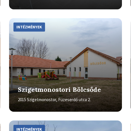
More
Info
INTÉZMÉNYEK
Szigetmonostori Bölcsőde
2015 Szigetmonostor, Füzeserdő utca 2.
More
Info
INTÉZMÉNYEK