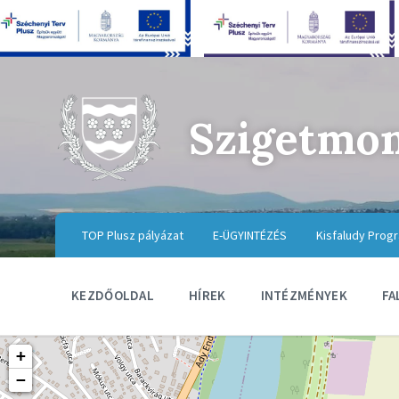
Szigetmo
TOP Plusz pályázat
E-ÜGYINTÉZÉS
Kisfaludy Prog
KEZDŐOLDAL
HÍREK
INTÉZMÉNYEK
FA
+
−