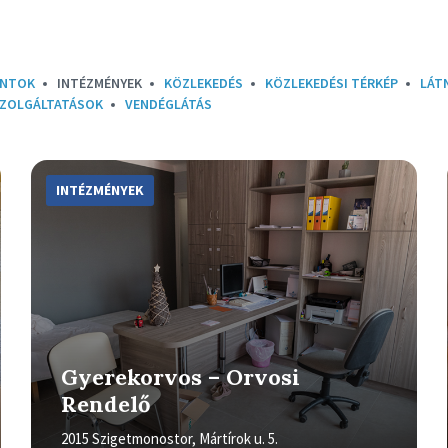
ONTOK
INTÉZMÉNYEK
KÖZLEKEDÉS
KÖZLEKEDÉSI TÉRKÉP
LÁT
SZOLGÁLTATÁSOK
VENDÉGLÁTÁS
More
Info
INTÉZMÉNYEK
Gyerekorvos – Orvosi
Rendelő
2015 Szigetmonostor, Mártírok u. 5.