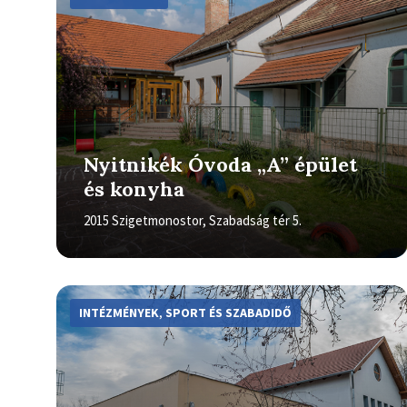
Nyitnikék Óvoda „A” épület
és konyha
2015 Szigetmonostor, Szabadság tér 5.
More
Info
INTÉZMÉNYEK
,
SPORT ÉS SZABADIDŐ