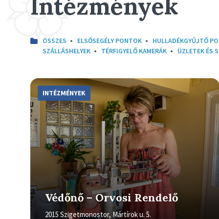
Intézmények
ÖSSZES
ELSŐSEGÉLY PONTOK
HULLADÉKGYŰJTŐ P
SZÁLLÁSHELYEK
TÉRFIGYELŐ KAMERÁK
ÜZLETEK ÉS 
More
Info
INTÉZMÉNYEK
Védőnő – Orvosi Rendelő
2015 Szigetmonostor, Mártírok u. 5.