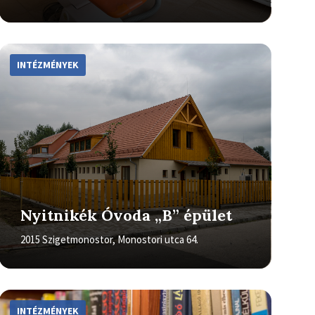
More
Info
INTÉZMÉNYEK
Nyitnikék Óvoda „B” épület
2015 Szigetmonostor, Monostori utca 64.
More
Info
INTÉZMÉNYEK