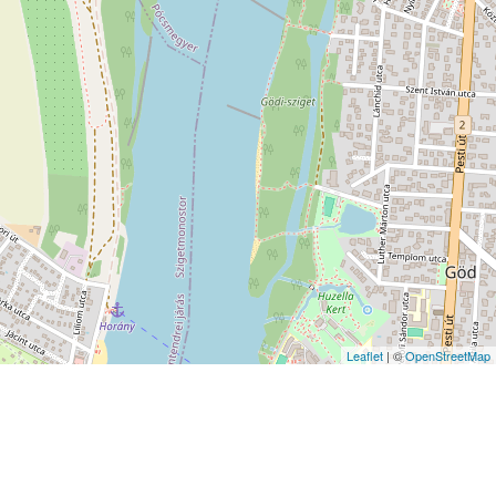
Leaflet
| ©
OpenStreetMap