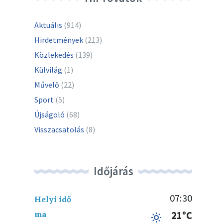
Aktuális
(914)
Hirdetmények
(213)
Közlekedés
(139)
Külvilág
(1)
Művelő
(22)
Sport
(5)
Újságoló
(68)
Visszacsatolás
(8)
Időjárás
07:30
Helyi idő
ma
21°C