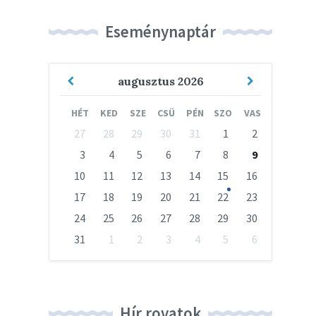
Eseménynaptár
Previous
Next
augusztus
2026
Month
Month
HÉT
KED
SZE
CSÜ
PÉN
SZO
VAS
Skip
27
28
29
30
31
1
2
calendar
days
3
4
5
6
7
8
9
10
11
12
13
14
15
16
17
18
19
20
21
22
23
24
25
26
27
28
29
30
31
1
2
3
4
5
6
Vissza
a
naptári
napokhoz
Hír rovatok