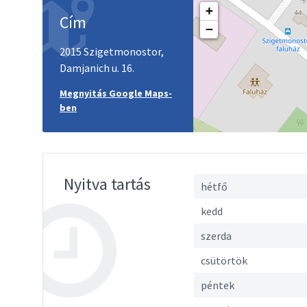
+
Cím
−
2015 Szigetmonostor,
Damjanich u. 16.
Megnyitás Google Maps-
ben
Nyitva tartás
hétfő
kedd
szerda
csütörtök
péntek