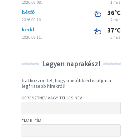
2026.08.09.
1 m/s
hétfő
36°C
2026.08.10.
2 m/s
kedd
37°C
2026.08.11.
5 m/s
Legyen naprakész!
Iratkozzon fel, hogy mielőbb értesüljön a
legfrissebb hírekről!
KERESZTNÉV VAGY TELJES NÉV
EMAIL CÍM