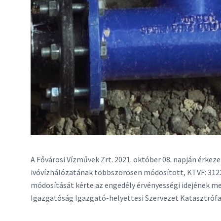
A Fővárosi Vízművek Zrt. 2021. október 08. napján érke
ivóvízhálózatának többszörösen módosított, KTVF: 312
módosítását kérte az engedély érvényességi idejének m
Igazgatóság Igazgató-helyettesi Szervezet Katasztrófa