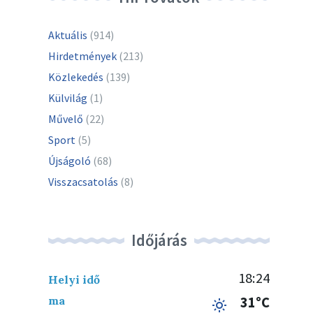
Aktuális
(914)
Hirdetmények
(213)
Közlekedés
(139)
Külvilág
(1)
Művelő
(22)
Sport
(5)
Újságoló
(68)
Visszacsatolás
(8)
Időjárás
18:24
Helyi idő
ma
31°C