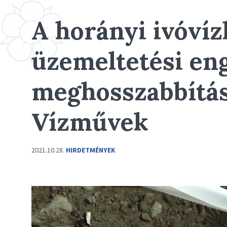
A horányi ivóvíz
üzemeltetési en
meghosszabbítás
Vízművek
2021.10.28.
HIRDETMÉNYEK