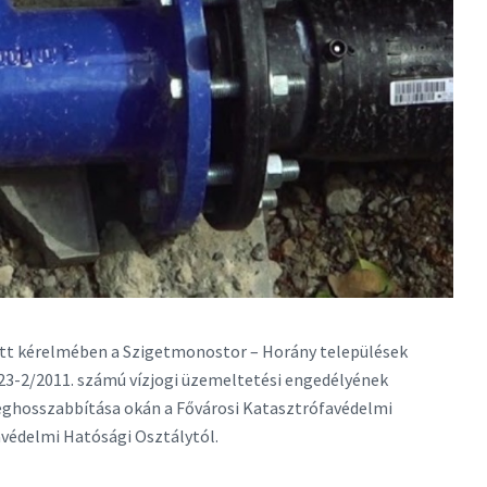
zett kérelmében a Szigetmonostor – Horány települések
23-2/2011. számú vízjogi üzemeltetési engedélyének
eghosszabbítása okán a Fővárosi Katasztrófavédelmi
védelmi Hatósági Osztálytól.