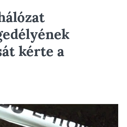
hálózat
gedélyének
át kérte a