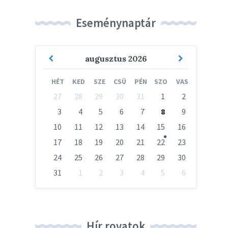
Eseménynaptár
Previous
Next
augusztus
2026
Month
Month
HÉT
KED
SZE
CSÜ
PÉN
SZO
VAS
Skip
27
28
29
30
31
1
2
calendar
days
3
4
5
6
7
8
9
10
11
12
13
14
15
16
17
18
19
20
21
22
23
24
25
26
27
28
29
30
31
1
2
3
4
5
6
Vissza
a
naptári
napokhoz
Hír rovatok