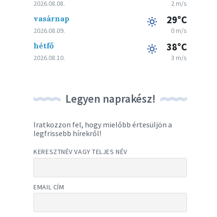
2026.08.08.
2 m/s
vasárnap
29°C
2026.08.09.
0 m/s
hétfő
38°C
2026.08.10.
3 m/s
Legyen naprakész!
Iratkozzon fel, hogy mielőbb értesüljön a
legfrissebb hírekről!
KERESZTNÉV VAGY TELJES NÉV
EMAIL CÍM