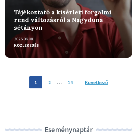
Tájékoztató a kísérleti forgalmi
rend változásról a Nagyduna
sétányon
2026.06.08.
KÖZLEKEDÉS
Bejegyzés
1
2
…
14
Következő
navigáció
Eseménynaptár