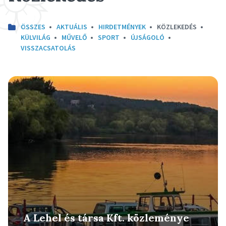
ÖSSZES
AKTUÁLIS
HIRDETMÉNYEK
KÖZLEKEDÉS
KÜLVILÁG
MŰVELŐ
SPORT
ÚJSÁGOLÓ
VISSZACSATOLÁS
Részletek
A Lehel és társa Kft. közleménye