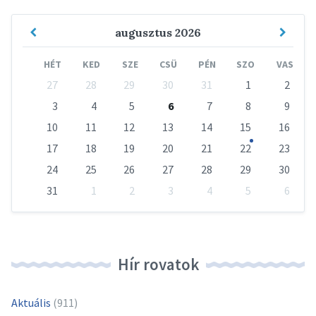
Previous
Next
augusztus
2026
Month
Mont
HÉT
KED
SZE
CSÜ
PÉN
SZO
VAS
Skip
27
28
29
30
31
1
2
calendar
days
3
4
5
6
7
8
9
10
11
12
13
14
15
16
17
18
19
20
21
22
23
24
25
26
27
28
29
30
31
1
2
3
4
5
6
Vissza
a
naptári
napokhoz
Hír rovatok
Aktuális
(911)