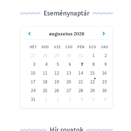
Eseménynaptár
Previous
Next
augusztus
2026
Month
Month
HÉT
KED
SZE
CSÜ
PÉN
SZO
VAS
Skip
27
28
29
30
31
1
2
calendar
days
3
4
5
6
7
8
9
10
11
12
13
14
15
16
17
18
19
20
21
22
23
24
25
26
27
28
29
30
31
1
2
3
4
5
6
Vissza
a
naptári
napokhoz
Hír rovatok