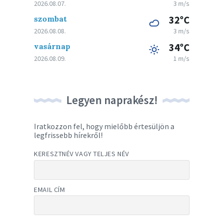
2026.08.07.
3 m/s
szombat
32°C
2026.08.08.
3 m/s
vasárnap
34°C
2026.08.09.
1 m/s
Legyen naprakész!
Iratkozzon fel, hogy mielőbb értesüljön a
legfrissebb hírekről!
KERESZTNÉV VAGY TELJES NÉV
EMAIL CÍM