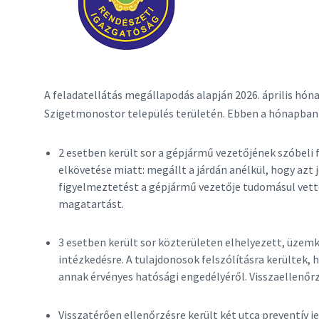
A feladatellátás megállapodás alapján 2026. április hón
Szigetmonostor település területén. Ebben a hónapban a
2 esetben került sor a gépjármű vezetőjének szóbel
elkövetése miatt: megállt a járdán anélkül, hogy azt 
figyelmeztetést a gépjármű vezetője tudomásul vette
magatartást.
3 esetben került sor közterületen elhelyezett, üze
intézkedésre. A tulajdonosok felszólításra kerültek, 
annak érvényes hatósági engedélyéről. Visszaellenőr
Visszatérően ellenőrzésre került két utca preventív 