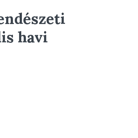
endészeti
is havi