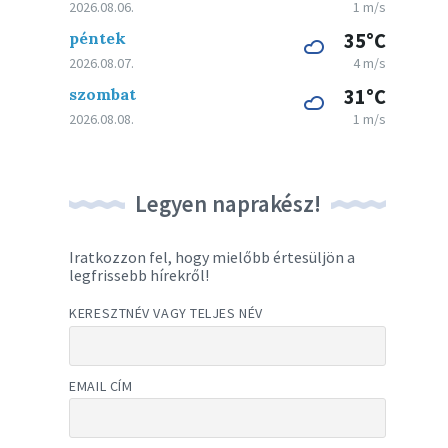
2026.08.06.
1 m/s
péntek
35°C
2026.08.07.
4 m/s
szombat
31°C
2026.08.08.
1 m/s
Legyen naprakész!
Iratkozzon fel, hogy mielőbb értesüljön a
legfrissebb hírekről!
KERESZTNÉV VAGY TELJES NÉV
EMAIL CÍM