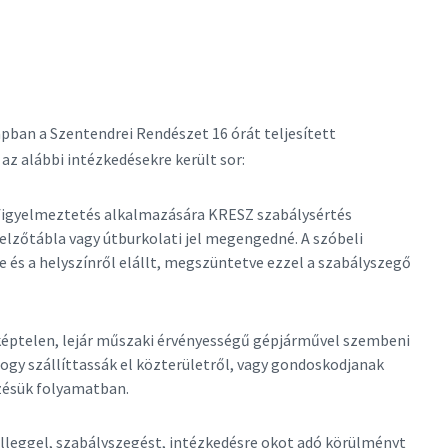
apban a Szentendrei Rendészet 16 órát teljesített
z alábbi intézkedésekre került sor:
i figyelmeztetés alkalmazására KRESZ szabálysértés
jelzőtábla vagy útburkolati jel megengedné. A szóbeli
 és a helyszínről elállt, megszüntetve ezzel a szabályszegő
mképtelen, lejár műszaki érvényességű gépjárművel szembeni
hogy szállíttassák el közterületről, vagy gondoskodjanak
zésük folyamatban.
jelleggel, szabályszegést, intézkedésre okot adó körülményt