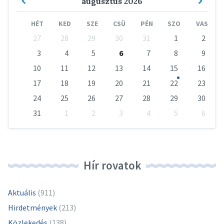
Previous
Next
augusztus
2026
Month
Mont
HÉT
KED
SZE
CSÜ
PÉN
SZO
VAS
Skip
27
28
29
30
31
1
2
calendar
days
3
4
5
6
7
8
9
10
11
12
13
14
15
16
17
18
19
20
21
22
23
24
25
26
27
28
29
30
31
1
2
3
4
5
6
Vissza
a
naptári
napokhoz
Hír rovatok
Aktuális
(911)
Hirdetmények
(213)
Közlekedés
(138)