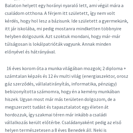
Balaton helyett egy horányi nyaraló lett, ami végül mára a
családom otthona. A férjem itt született, így nem volt
kérdés, hogy hol lesz a bázisunk. Ide született a gyermekünk,
itt jár iskolába, mi pedig mostanra mindketten többnyire
helyben dolgozunk. Azt szoktuk mondani, hogy már-már
túlságosan is lokálpatrióták vagyunk. Annak minden
előnyével és hátrányával.
16 éves korom óta a munka világában mozgok; 2 diploma +
számtalan képzés és 12 év multi világ (energiaszektor, orosz
gáz szerződés, vállalatirányítás, informatika, pénzügy)
bebizonyította számomra, hogy én a kemény munkában
hiszek. Ugyan most már más területen dolgozom, de a
megszerzett tudást és tapasztalatot egy életen át
hordozzuk, így szakmai téren már inkább a családi
vállalkozás került előtérbe. Családanyaként pedig az első
helyen természetesen a 8 éves Benedek áll. Neki is