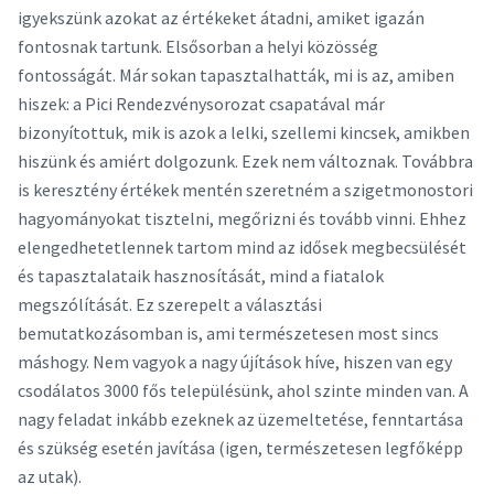
igyekszünk azokat az értékeket átadni, amiket igazán
fontosnak tartunk. Elsősorban a helyi közösség
fontosságát. Már sokan tapasztalhatták, mi is az, amiben
hiszek: a Pici Rendezvénysorozat csapatával már
bizonyítottuk, mik is azok a lelki, szellemi kincsek, amikben
hiszünk és amiért dolgozunk. Ezek nem változnak. Továbbra
is keresztény értékek mentén szeretném a szigetmonostori
hagyományokat tisztelni, megőrizni és tovább vinni. Ehhez
elengedhetetlennek tartom mind az idősek megbecsülését
és tapasztalataik hasznosítását, mind a fiatalok
megszólítását. Ez szerepelt a választási
bemutatkozásomban is, ami természetesen most sincs
máshogy. Nem vagyok a nagy újítások híve, hiszen van egy
csodálatos 3000 fős településünk, ahol szinte minden van. A
nagy feladat inkább ezeknek az üzemeltetése, fenntartása
és szükség esetén javítása (igen, természetesen legfőképp
az utak).