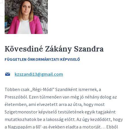
Kövesdiné Zákány Szandra
FÜGGETLEN ÖNKORMÁNYZATI KÉPVISELŐ
kzszandi13@gmail.com
Többen csak „Régi-Módi” Szandiként ismernek, a
Presszóból. Ezen túlmenően van még jó néhány dolog az
életemben, ami elvezetett arra az útra, hogy most
Szigetmonostor képviselő testületének egyik tagjaként
mutatkozhatok be a lakosság előtt. Az úgy kezdődött, hogy
a Nagypapám a 60’-as években eladta a motorját… Ebből