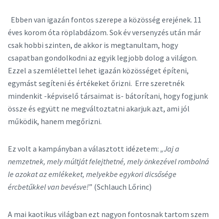
Ebben van igazán fontos szerepe a közösség erejének. 11
éves korom óta röplabdázom. Sok év versenyzés után már
csak hobbi szinten, de akkor is megtanultam, hogy
csapatban gondolkodni az egyik legjobb dolog a világon.
Ezzel a szemlélettel lehet igazán közösséget építeni,
egymást segíteni és értékeket őrizni. Erre szeretnék
mindenkit -képviselő társaimat is- bátorítani, hogy fogjunk
össze és együtt ne megváltoztatni akarjuk azt, ami jól
működik, hanem megőrizni.
Ez volt a kampányban a választott idézetem:
„Jaj a
nemzetnek, mely múltját felejthetné, mely önkezével rombolná
le azokat az emlékeket, melyekbe egykori dicsősége
ércbetűkkel van bevésve!
” (Schlauch Lőrinc)
A mai kaotikus világban ezt nagyon fontosnak tartom szem