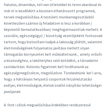
fiatalos, dinamikus, teli van ötletekkel és tenni akarással és
már el is kezdődött a közösen elhatározott programok,
tervek megvalósítása. A testületi munkamegosztásból
következően számos új feladatom is lesz a korábban /
képviselői bemutatkozóban/ megfogalmazottak mellett. A
szociális, egészségügyi/ / bizottság vezetőjeként fontosnak
tartom, hogy biztosítani tudjuk a lakosság jólétét, valamint
életminőségének folyamatos javítása mellett olyan
támogatási környezetet kell működtetnünk , amely erősíti
a közösséghez, a lakóhelyhez való kötődést, a társadalmi
szolidaritást. Különös figyelmet kell fordítanunk az
egészségmegőrzésre, megelőzésre. Törekednünk kel l arra,
hogy a hátrányos helyzetű csoportok felzárkóztatási
esélyei, életminőségük, életük önálló irányítási lehetőségei
javuljanak.
A fent i célok megvalósítása érdekében rendszeressé