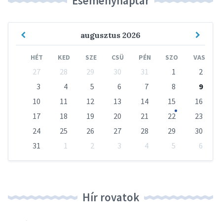
Eseménynaptár
Previous
Next
augusztus
2026
Month
Mont
HÉT
KED
SZE
CSÜ
PÉN
SZO
VAS
Skip
27
28
29
30
31
1
2
calendar
days
3
4
5
6
7
8
9
10
11
12
13
14
15
16
17
18
19
20
21
22
23
24
25
26
27
28
29
30
31
1
2
3
4
5
6
Vissza
a
naptári
napokhoz
Hír rovatok