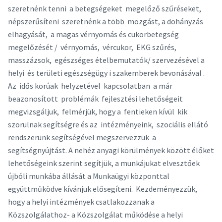
szeretnénk tenni a betegségeket megelőző szűréseket,
népszerűsíteni szeretnénk a több mozgást, a dohányzás
elhagyását, a magas vérnyomás és cukorbetegség
megelőzését / vérnyomás, vércukor, EKG szűrés,
masszázsok, egészséges ételbemutatók/ szervezésével a
helyi és területi egészségügy i szakemberek bevonásával .
Az idős korúak helyzetével kapcsolatban a már
beazonosított problémák fejlesztési lehetőségeit
megvizsgáljuk, felmérjük, hogy a fentieken kívül kik
szorulnak segítségre és az intézményeink, szociális ellátó
rendszerünk segítségével megszervezzük a
segítségnyújtást. A nehéz anyagi körülmények között élőket
lehetőségeink szerint segítjük, a munkájukat elvesztőek
újbóli munkába állását a Munkaügyi központtal
együttműködve kívánjuk elősegíteni. Kezdeményezzük,
hogy a helyi intézmények csatlakozzanak a
Közszolgálathoz- a Közszolgálat működése a helyi