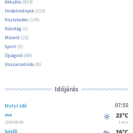
Aktuális
(914)
Hirdetmények
(213)
Közlekedés
(139)
Külvilág
(1)
Művelő
(22)
Sport
(5)
Újságoló
(68)
Visszacsatolás
(8)
Időjárás
07:55
Helyi idő
ma
23°C
2026.08.09.
1 m/s
hétfő
36°C