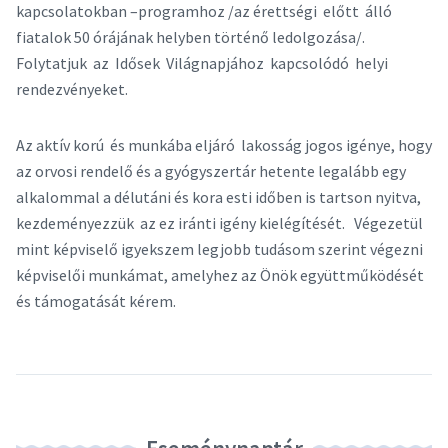
kapcsolatokban –programhoz /az érettségi előtt álló
fiatalok 50 órájának helyben történő ledolgozása/.
Folytatjuk az Idősek Világnapjához kapcsolódó helyi
rendezvényeket.
Az aktív korú és munkába eljáró lakosság jogos igénye, hogy
az orvosi rendelő és a gyógyszertár hetente legalább egy
alkalommal a délutáni és kora esti időben is tartson nyitva,
kezdeményezzük az ez iránti igény kielégítését. Végezetül
mint képviselő igyekszem legjobb tudásom szerint végezni
képviselői munkámat, amelyhez az Önök együttműködését
és támogatását kérem.