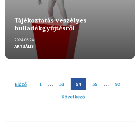
Tájékoztatás veszélyes
hulladékgyűjtésről
2024.06.24.
AKTUÁLIS
Bejegyzés
Előző
1
…
53
54
55
…
92
navigáció
Következő