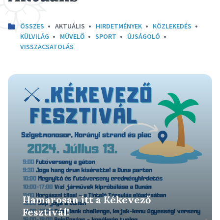
ÖSSZES
AKTUÁLIS
HIRDETMÉNYEK
KÖZLEKEDÉS
KÜLVILÁG
MŰVELŐ
SPORT
ÚJSÁGOLÓ
VISSZACSATOLÁS
Részletek
Hamarosan itt a Kékevező
Fesztivál!