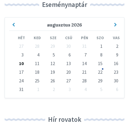
Eseménynaptár
Previous
Next
augusztus
2026
Month
Mont
HÉT
KED
SZE
CSÜ
PÉN
SZO
VAS
Skip
27
28
29
30
31
1
2
calendar
days
3
4
5
6
7
8
9
10
11
12
13
14
15
16
17
18
19
20
21
22
23
24
25
26
27
28
29
30
31
1
2
3
4
5
6
Vissza
a
naptári
napokhoz
Hír rovatok