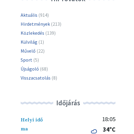
Aktuális
(914)
Hirdetmények
(213)
Közlekedés
(139)
Külvilág
(1)
Művelő
(22)
Sport
(5)
Újságoló
(68)
Visszacsatolás
(8)
Időjárás
18:05
Helyi idő
ma
34°C