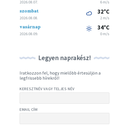
2026.08.07.
6 m/s
szombat
32°C
2026.08.08.
2 m/s
vasárnap
34°C
2026.08.09.
0 m/s
Legyen naprakész!
Iratkozzon fel, hogy mielőbb értesüljön a
legfrissebb hírekről!
KERESZTNÉV VAGY TELJES NÉV
EMAIL CÍM