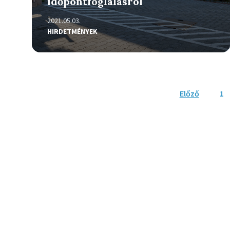
időpontfoglalásról
2021.05.03.
HIRDETMÉNYEK
Bejegyzés
Előző
1
navigáció