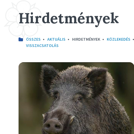
Hirdetmények
ÖSSZES
AKTUÁLIS
HIRDETMÉNYEK
KÖZLEKEDÉS
VISSZACSATOLÁS
Részletek