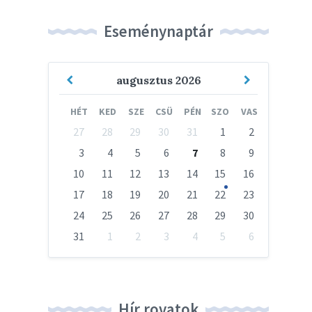
Eseménynaptár
Previous
Next
augusztus
2026
Month
Month
HÉT
KED
SZE
CSÜ
PÉN
SZO
VAS
Skip
27
28
29
30
31
1
2
calendar
days
3
4
5
6
7
8
9
10
11
12
13
14
15
16
17
18
19
20
21
22
23
24
25
26
27
28
29
30
31
1
2
3
4
5
6
Vissza
a
naptári
napokhoz
Hír rovatok