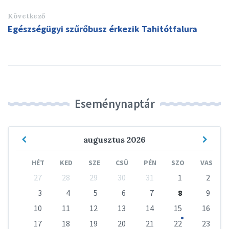
Következő
Egészségügyi szűrőbusz érkezik Tahitótfalura
Eseménynaptár
Previous
Next
augusztus
2026
Month
Mont
HÉT
KED
SZE
CSÜ
PÉN
SZO
VAS
Skip
27
28
29
30
31
1
2
calendar
days
3
4
5
6
7
8
9
10
11
12
13
14
15
16
17
18
19
20
21
22
23