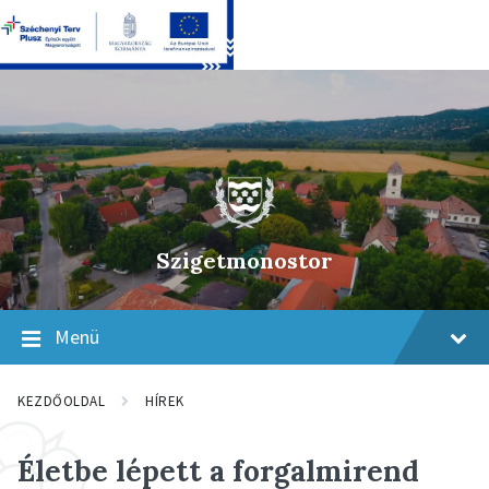
Skip
Skip
Skip
to
to
to
content
main
footer
navigation
Szigetmonostor
Menü
KEZDŐOLDAL
HÍREK
Életbe lépett a forgalmirend