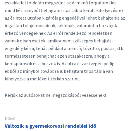
északkeleti oldalán megszűnt az átmenő forgalom (ide
mind két irányból behajtani tilos tábla került kihelyezésre):
az érintett utcába kizárólag engedéllyel lehet behajtania az
ingatlan tulajdonosainak, lakóinak, valamint a hozzájuk
érkező vendégeknek. Az erről rendelkező rendeletben
vannak olyan esetek, amikor nem szükséges behajtási
engedély kérni, tehát például a mentő, tűzoltó, postás, stb.
természetesen behajthat ezen útszakaszra, ahogy a
kerékpárosok és a buszok is. Az utca északi végén pedig
ebből az irányból továbbra is behajtani tilos tábla van
kihelyezve a mellékelt térkép szerint.
Kérjük az autósokat ne megszokásból vezessenek!
Előző
Változik a gyermekorvosi rendelési idő