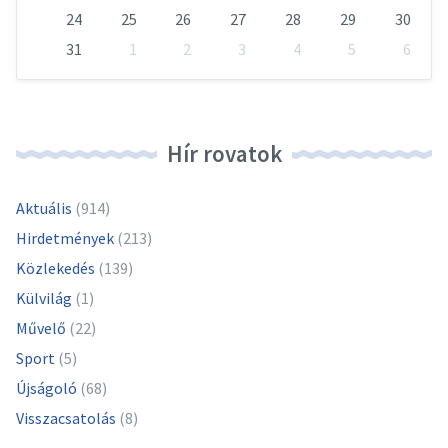
24
25
26
27
28
29
30
31
1
2
3
4
5
6
Vissza
a
naptári
napokhoz
Hír rovatok
Aktuális
(914)
Hirdetmények
(213)
Közlekedés
(139)
Külvilág
(1)
Művelő
(22)
Sport
(5)
Újságoló
(68)
Visszacsatolás
(8)