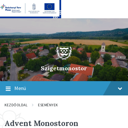
Skip
Skip
Skip
to
to
to
content
main
footer
navigation
Szigetmonostor
Menü
KEZDŐOLDAL
ESEMÉNYEK
Advent Monostoron