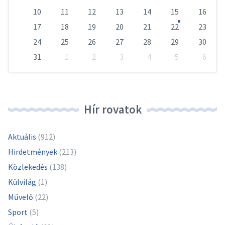
10
11
12
13
14
15
16
17
18
19
20
21
22
23
24
25
26
27
28
29
30
31
1
2
3
4
5
6
Vissza
a
naptári
napokhoz
Hír rovatok
Aktuális
(912)
Hirdetmények
(213)
Közlekedés
(138)
Külvilág
(1)
Művelő
(22)
Sport
(5)