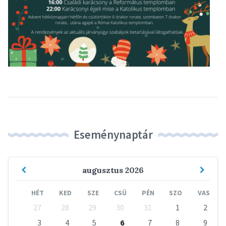
Eseménynaptár
Previous
Next
augusztus
2026
Month
Mont
HÉT
KED
SZE
CSÜ
PÉN
SZO
VAS
Skip
27
28
29
30
31
1
2
calendar
days
3
4
5
6
7
8
9