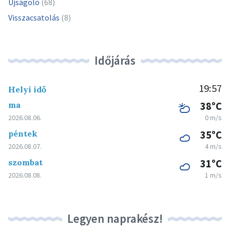
Újságoló
(68)
Visszacsatolás
(8)
Időjárás
19:57
Helyi idő
ma
38°C
2026.08.06.
0 m/s
péntek
35°C
2026.08.07.
4 m/s
szombat
31°C
2026.08.08.
1 m/s
Legyen naprakész!