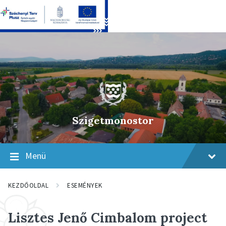
Skip
Skip
Skip
to
to
to
content
main
footer
navigation
Szigetmonostor
Menü
KEZDŐOLDAL
ESEMÉNYEK
Lisztes Jenő Cimbalom project