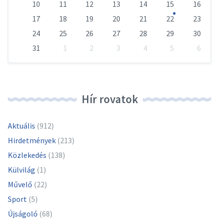
10
11
12
13
14
15
16
17
18
19
20
21
22
23
24
25
26
27
28
29
30
31
1
2
3
4
5
6
Vissza
a
naptári
napokhoz
Hír rovatok
Aktuális
(912)
Hirdetmények
(213)
Közlekedés
(138)
Külvilág
(1)
Művelő
(22)
Sport
(5)
Újságoló
(68)