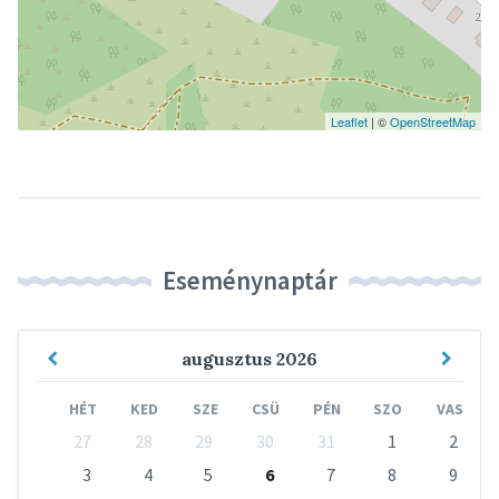
Leaflet
| ©
OpenStreetMap
Eseménynaptár
Previous
Next
augusztus
2026
Month
Mont
HÉT
KED
SZE
CSÜ
PÉN
SZO
VAS
Skip
27
28
29
30
31
1
2
calendar
days
3
4
5
6
7
8
9