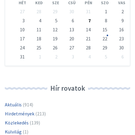
HÉT
KED
SZE
CSÜ
PÉN
SZO
VAS
Skip
27
28
29
30
31
1
2
calendar
days
3
4
5
6
7
8
9
10
11
12
13
14
15
16
17
18
19
20
21
22
23
24
25
26
27
28
29
30
31
1
2
3
4
5
6
Vissza
a
naptári
napokhoz
Hír rovatok
Aktuális
(914)
Hirdetmények
(213)
Közlekedés
(139)
Külvilág
(1)