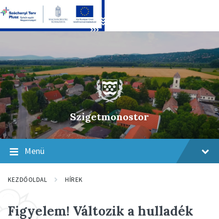
Skip
Skip
Skip
to
to
to
content
main
footer
navigation
Szigetmonostor
Menü
KEZDŐOLDAL
HÍREK
Figyelem! Változik a hulladék