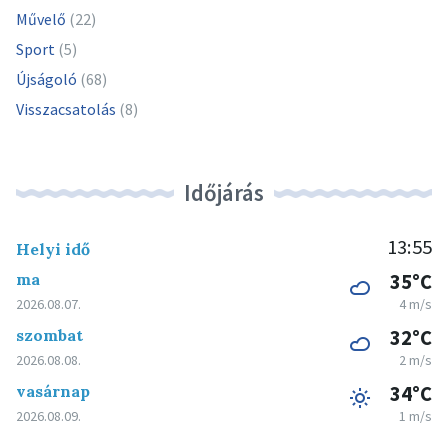
Művelő
(22)
Sport
(5)
Újságoló
(68)
Visszacsatolás
(8)
Időjárás
13:55
Helyi idő
ma
35°C
2026.08.07.
4 m/s
szombat
32°C
2026.08.08.
2 m/s
vasárnap
34°C
2026.08.09.
1 m/s