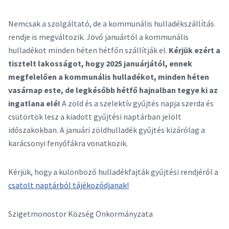
Nemcsak a szolgáltató, de a kommunális hulladékszállítás
rendje is megváltozik. Jövő januártól a kommunális
hulladékot minden héten hétfőn szállítják el.
Kérjük ezért a
tisztelt lakosságot, hogy 2025 januárjától, ennek
megfelelően a kommunális hulladékot, minden héten
vasárnap este, de legkésőbb hétfő hajnalban tegye ki az
ingatlana elé!
A zöld és a szelektív gyűjtés napja szerda és
csütörtök lesz a kiadott gyűjtési naptárban jelölt
időszakokban. A januári zöldhulladék gyűjtés kizárólag a
karácsonyi fenyőfákra vonatkozik.
Kérjük, hogy a különböző hulladékfajták gyűjtési rendjéről a
csatolt naptárból tájékozódjanak!
Szigetmonostor Község Önkormányzata