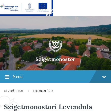
Skip
Skip
Skip
to
to
to
content
main
footer
navigation
Szigetmonostor
Menü
KEZDŐOLDAL
FOTÓGALÉRIA
Szigetmonostori Levendula