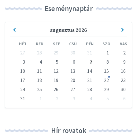
Eseménynaptár
Previous
Next
augusztus
2026
Month
Mont
HÉT
KED
SZE
CSÜ
PÉN
SZO
VAS
Skip
27
28
29
30
31
1
2
calendar
days
3
4
5
6
7
8
9
10
11
12
13
14
15
16
17
18
19
20
21
22
23
24
25
26
27
28
29
30
31
1
2
3
4
5
6
Vissza
a
naptári
napokhoz
Hír rovatok