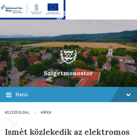
Skip
Skip
Skip
to
to
to
content
main
footer
navigation
Szigetmonostor
Menü
KEZDŐOLDAL
HÍREK
Ismét közlekedik az elektromos