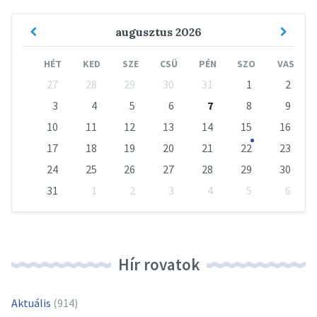
Previous
Next
augusztus
2026
Month
Mont
HÉT
KED
SZE
CSÜ
PÉN
SZO
VAS
Skip
27
28
29
30
31
1
2
calendar
days
3
4
5
6
7
8
9
10
11
12
13
14
15
16
17
18
19
20
21
22
23
24
25
26
27
28
29
30
31
1
2
3
4
5
6
Vissza
a
naptári
napokhoz
Hír rovatok
Aktuális
(914)