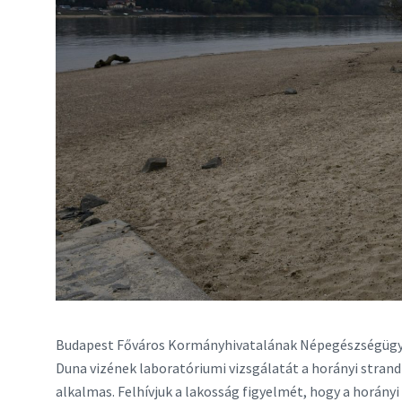
Budapest Főváros Kormányhivatalának Népegészségügyi F
Duna vizének laboratóriumi vizsgálatát a horányi strand
alkalmas. Felhívjuk a lakosság figyelmét, hogy a horányi 