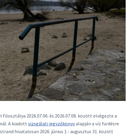
őosztálya 2026.07.06. és 2026.07.08. között elvégezte a
nál. A kiadott
vizsgálati jegyzőkönyv
alapján a víz fürdésre
strand hivatalosan 2026. június 1.- augusztus 31. között