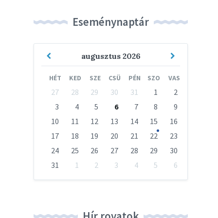
Eseménynaptár
Previous
Next
augusztus
2026
Month
Month
HÉT
KED
SZE
CSÜ
PÉN
SZO
VAS
Skip
27
28
29
30
31
1
2
calendar
days
3
4
5
6
7
8
9
10
11
12
13
14
15
16
17
18
19
20
21
22
23
24
25
26
27
28
29
30
31
1
2
3
4
5
6
Vissza
a
naptári
napokhoz
Hír rovatok