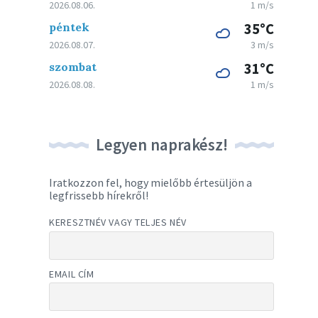
2026.08.06.
1 m/s
péntek
35°C
2026.08.07.
3 m/s
szombat
31°C
2026.08.08.
1 m/s
Legyen naprakész!
Iratkozzon fel, hogy mielőbb értesüljön a
legfrissebb hírekről!
KERESZTNÉV VAGY TELJES NÉV
EMAIL CÍM