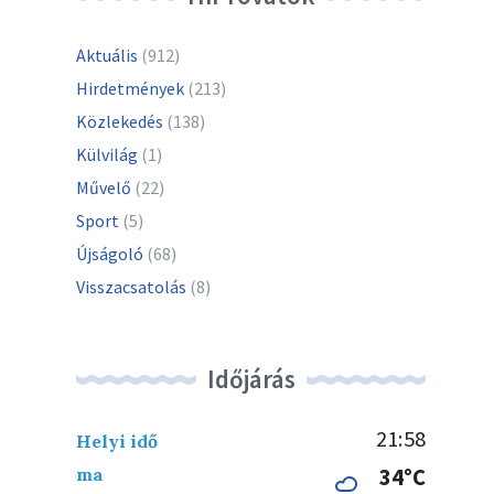
Aktuális
(912)
Hirdetmények
(213)
Közlekedés
(138)
Külvilág
(1)
Művelő
(22)
Sport
(5)
Újságoló
(68)
Visszacsatolás
(8)
Időjárás
21:58
Helyi idő
ma
34°C