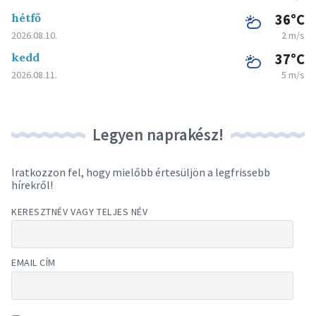
hétfő
36°C
2026.08.10.
2 m/s
kedd
37°C
2026.08.11.
5 m/s
Legyen naprakész!
Iratkozzon fel, hogy mielőbb értesüljön a legfrissebb
hírekről!
KERESZTNÉV VAGY TELJES NÉV
EMAIL CÍM