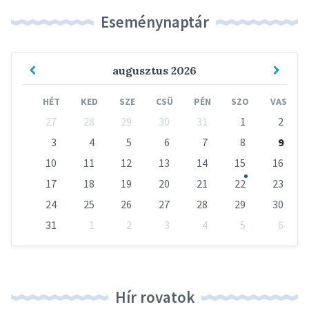
Eseménynaptár
Previous
Next
augusztus
2026
Month
Mont
HÉT
KED
SZE
CSÜ
PÉN
SZO
VAS
Skip
27
28
29
30
31
1
2
calendar
days
3
4
5
6
7
8
9
10
11
12
13
14
15
16
17
18
19
20
21
22
23
24
25
26
27
28
29
30
31
1
2
3
4
5
6
Vissza
a
naptári
napokhoz
Hír rovatok