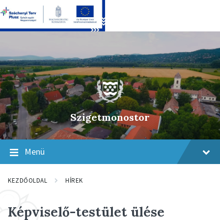
Skip
Skip
Skip
to
to
to
content
main
footer
navigation
Szigetmonostor
Menü
KEZDŐOLDAL
HÍREK
Képviselő-testület ülése