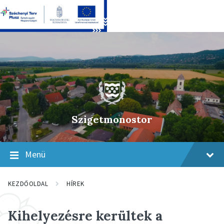
Skip
Skip
Skip
to
to
to
content
main
footer
navigation
Szigetmonostor
Menü
KEZDŐOLDAL
HÍREK
Kihelyezésre kerültek a