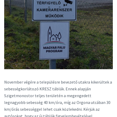
November végére a településre bevezető utakra kikerültek a
sebességkorlátozó KRESZ táblák. Ennek alapján
Szigetmonostor teljes területén a megengedett
legnagyobb sebesség 40 km/óra, míg az Orgona utcában 30
km/órás sebességgel lehet csak közlekedni. Kérjük az
autósokat, hogy az új táblák figyelembevételével