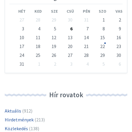
Month
Mont
HÉT
KED
SZE
CSÜ
PÉN
SZO
VAS
Skip
27
28
29
30
31
1
2
calendar
days
3
4
5
6
7
8
9
10
11
12
13
14
15
16
17
18
19
20
21
22
23
24
25
26
27
28
29
30
31
1
2
3
4
5
6
Vissza
a
naptári
napokhoz
Hír rovatok
Aktuális
(912)
Hirdetmények
(213)
Közlekedés
(138)