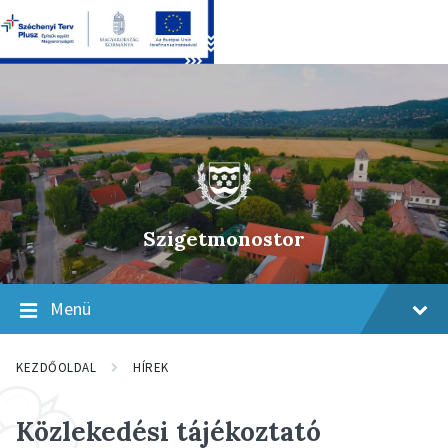
Skip
Skip
Skip
to
to
to
content
main
footer
navigation
Szigetmonostor
Menü
KEZDŐOLDAL
HÍREK
Közlekedési tájékoztató