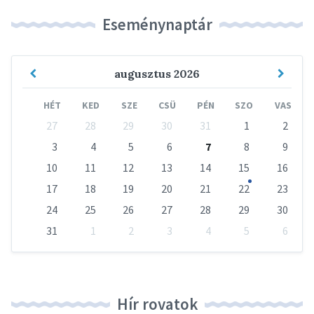
Eseménynaptár
Previous
Next
augusztus
2026
Month
Mont
HÉT
KED
SZE
CSÜ
PÉN
SZO
VAS
Skip
27
28
29
30
31
1
2
calendar
days
3
4
5
6
7
8
9
10
11
12
13
14
15
16
17
18
19
20
21
22
23
24
25
26
27
28
29
30
31
1
2
3
4
5
6
Vissza
a
naptári
napokhoz
Hír rovatok