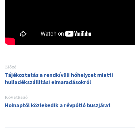
Előző
Tájékoztatás a rendkívüli hóhelyzet miatti
hulladékszállítási elmaradásokról
Következő
Holnaptól közlekedik a révpótló buszjárat