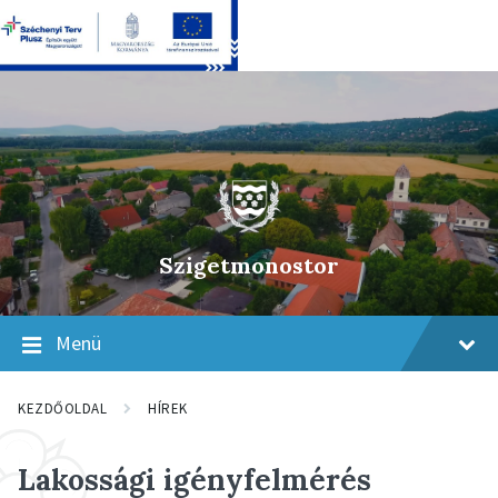
Skip
Skip
Skip
to
to
to
content
main
footer
navigation
Szigetmonostor
Menü
KEZDŐOLDAL
HÍREK
Lakossági igényfelmérés