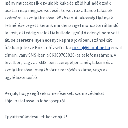
igény mutatkozik egy újabb kuka és zöld hulladék zsák
osztási nap megszervezését tervezi az állandó lakosok
számára, a szolgáltatóval közösen. A lakossági igények
felmérése végett kérünk minden szigetmonostori állandó
lakost, aki eddig szelektív hulladék gyűjtő edényt nem vett
át, de szeretne ilyen edényt kapni a jövőben, szándékát
írásban jelezze Rózsa Józsefnek a
rozsaj@t-online.hu
email
címen, vagy SMS-ben a 06309705820-as telefonszámon. A
levélben, vagy az SMS-ben szerepeljen a név, lakcím és a
szolgáltatóval megkötött szerződés száma, vagy az
ügyfélazonosító.
Kérjük, hogy segítsék ismerőseiket, szomszédaikat
tájékoztatással a lehetőségről.
Együttműködésüket köszönjük!