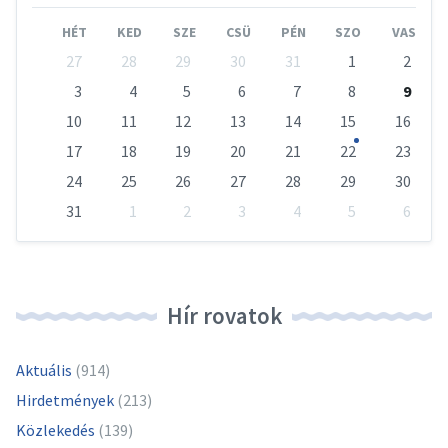
Month
Mont
HÉT
KED
SZE
CSÜ
PÉN
SZO
VAS
Skip
27
28
29
30
31
1
2
calendar
days
3
4
5
6
7
8
9
10
11
12
13
14
15
16
17
18
19
20
21
22
23
24
25
26
27
28
29
30
31
1
2
3
4
5
6
Vissza
a
naptári
napokhoz
Hír rovatok
Aktuális
(914)
Hirdetmények
(213)
Közlekedés
(139)