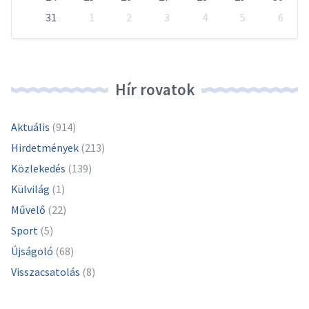
31
1
2
3
4
5
6
Vissza
a
naptári
napokhoz
Hír rovatok
Aktuális
(914)
Hirdetmények
(213)
Közlekedés
(139)
Külvilág
(1)
Művelő
(22)
Sport
(5)
Újságoló
(68)
Visszacsatolás
(8)