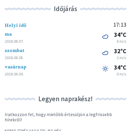
Időjárás
17:13
Helyi idő
ma
34°C
2026.08.07.
6 m/s
szombat
32°C
2026.08.08.
2 m/s
vasárnap
34°C
2026.08.09.
0 m/s
Legyen naprakész!
Iratkozzon fel, hogy mielőbb értesüljön a legfrissebb
hírekről!
KERESZTNÉV VAGY TELJES NÉV