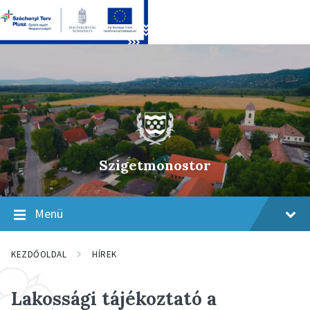
Skip
Skip
Skip
to
to
to
content
main
footer
navigation
Szigetmonostor
Menü
KEZDŐOLDAL
HÍREK
Lakossági tájékoztató a