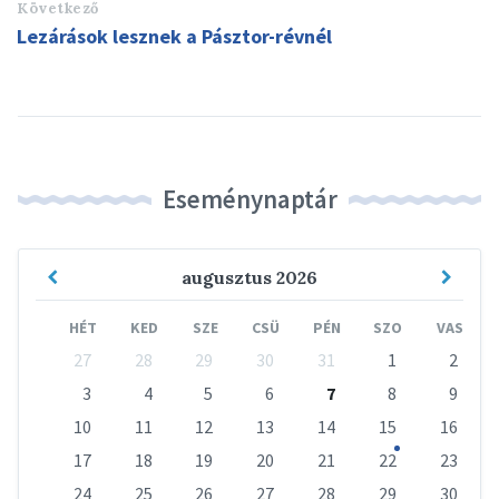
Következő
Lezárások lesznek a Pásztor-révnél
Eseménynaptár
Previous
Next
augusztus
2026
Month
Mont
HÉT
KED
SZE
CSÜ
PÉN
SZO
VAS
Skip
27
28
29
30
31
1
2
calendar
days
3
4
5
6
7
8
9
10
11
12
13
14
15
16
17
18
19
20
21
22
23
24
25
26
27
28
29
30