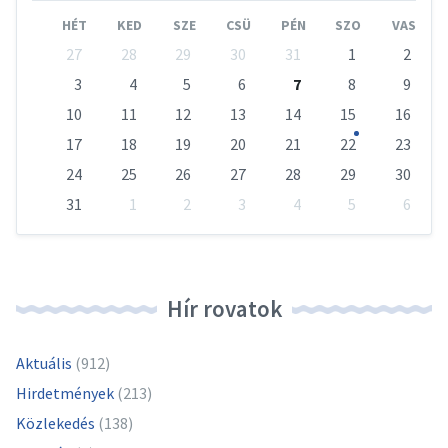
Month
Mont
HÉT
KED
SZE
CSÜ
PÉN
SZO
VAS
Skip
27
28
29
30
31
1
2
calendar
days
3
4
5
6
7
8
9
10
11
12
13
14
15
16
17
18
19
20
21
22
23
24
25
26
27
28
29
30
31
1
2
3
4
5
6
Vissza
a
naptári
napokhoz
Hír rovatok
Aktuális
(912)
Hirdetmények
(213)
Közlekedés
(138)