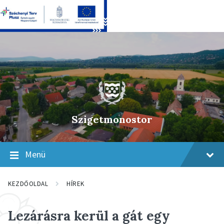
Skip
Skip
Skip
to
to
to
content
main
footer
navigation
Szigetmonostor
Menü
KEZDŐOLDAL
HÍREK
Lezárásra kerül a gát egy