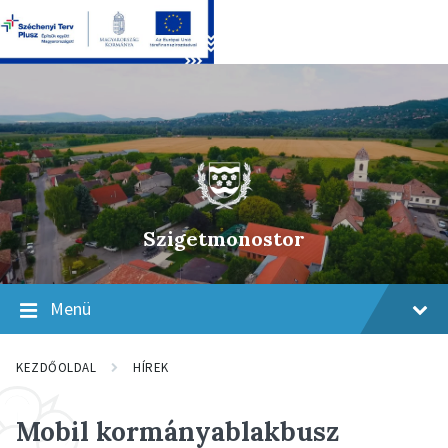
Skip
Skip
Skip
to
to
to
content
main
footer
navigation
Szigetmonostor
Menü
KEZDŐOLDAL
HÍREK
Mobil kormányablakbusz