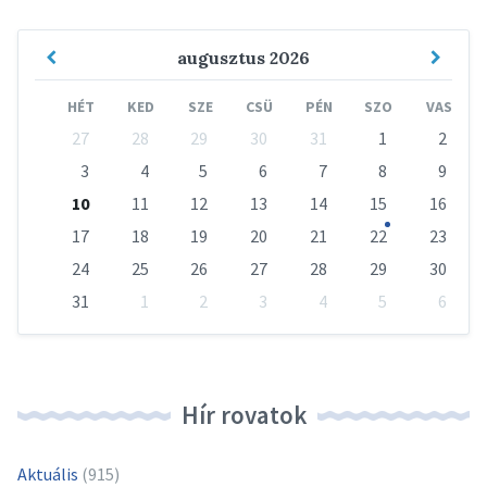
Previous
Next
augusztus
2026
Month
Mont
HÉT
KED
SZE
CSÜ
PÉN
SZO
VAS
Skip
27
28
29
30
31
1
2
calendar
days
3
4
5
6
7
8
9
10
11
12
13
14
15
16
17
18
19
20
21
22
23
24
25
26
27
28
29
30
31
1
2
3
4
5
6
Vissza
a
naptári
napokhoz
Hír rovatok
Aktuális
(915)